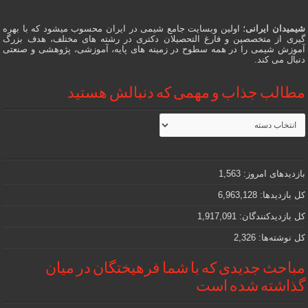
شیمیدان ایرانی
؛ اولین وبسایت جامع شیمی در ایران محسوب میشود که با بهره
گیری از متخصصین و فارغ التحصیلان دکتری در رشته های مختلف، هدف بزرگ
آموزش شیمی را در همه سطوح در زمینه های پایه، آموزشی، پژوهشی و صنعتی
دنبال می کند.
مطالب جذاب و مهمی که دنبالش هستید
مطالب
جذاب
و
مهمی
که
دنبالش
بازدیدهای امروز:
1,563
هستید
کل بازدیدها:
6,963,128
کل بازدیدکنند‌گان:
1,917,091
کل نوشته‌ها:
2,326
مباحث جدیدی که با شما فرهیختگان در میان
گذاشته شده است