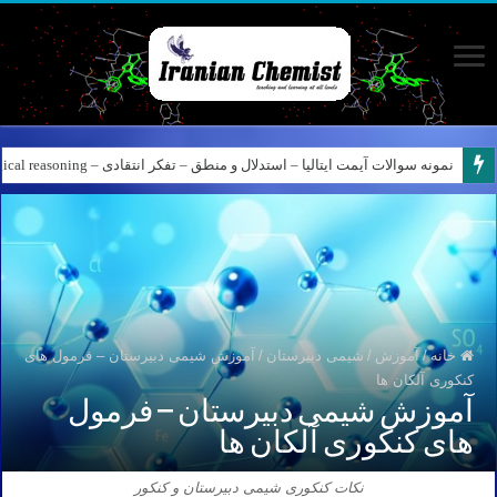
نمونه سوالات آیمت ایتالیا – استدلال و منطق – تفکر انتقادی – Logical reasoning – پارت ۸
کانال آیمت ایتالیا در نرم افزار بله – کانال شیمی آیمت استاد نباتی
خانه
/
آموزش
/
شیمی دبیرستان
/
آموزش شیمی دبیرستان – فرمول های
کنکوری آلکان ها
آموزش شیمی دبیرستان – فرمول
های کنکوری آلکان ها
نکات کنکوری شیمی دبیرستان و کنکور