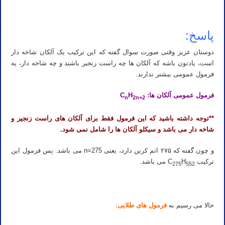
پاسخ:
دوستان عزیز وقتی صورت سوال گفته که این ترکیب یک آلکان شاخه دار
است، یادتون باشه که آلکان ها چه راست زنجیر باشند و چه شاخه دار، یه
فرمول عمومی بیشتر ندارند.
فرمول عمومی آلکان ها: C
H
n
2n+2
**توجه داشته باشید که این فرمول فقط برای آلکان های راست زنجیر و
شاخه دار می باشد و سیکلو آلکان ها را شامل نمی شود.
و چون گفته که ۲۷۵ اتم کربن دارد، یعنی n=275 می باشد. پس فرمول این
ترکیب C
H
می باشد.
275
552
حالا می رسیم به
فرمول های طلایی
: