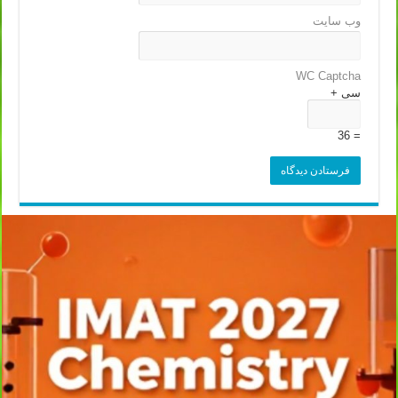
وب‌ سایت
WC Captcha
سی +
= 36