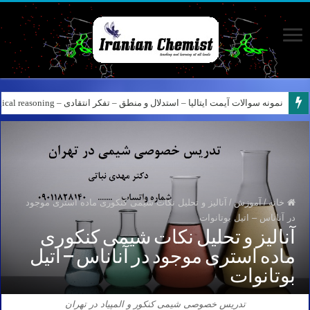
نمونه سوالات آیمت ایتالیا – استدلال و منطق – تفکر انتقادی – Logical reasoning – پارت ۸
کانال آیمت ایتالیا در نرم افزار بله – کانال شیمی آیمت استاد نباتی
خانه
/
آموزش
/
آنالیز و تحلیل نکات شیمی کنکوری ماده استری موجود
در آناناس – اتیل بوتانوات
آنالیز و تحلیل نکات شیمی کنکوری
ماده استری موجود در آناناس – اتیل
بوتانوات
تدریس خصوصی شیمی کنکور و المپیاد در تهران