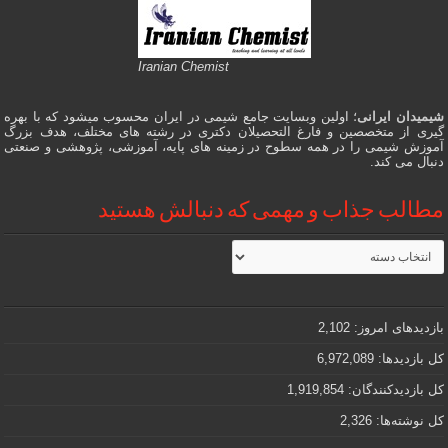
Iranian Chemist
شیمیدان ایرانی
؛ اولین وبسایت جامع شیمی در ایران محسوب میشود که با بهره
گیری از متخصصین و فارغ التحصیلان دکتری در رشته های مختلف، هدف بزرگ
آموزش شیمی را در همه سطوح در زمینه های پایه، آموزشی، پژوهشی و صنعتی
دنبال می کند.
مطالب جذاب و مهمی که دنبالش هستید
مطالب
جذاب
و
مهمی
که
دنبالش
بازدیدهای امروز:
2,102
هستید
کل بازدیدها:
6,972,089
کل بازدیدکنند‌گان:
1,919,854
کل نوشته‌ها:
2,326