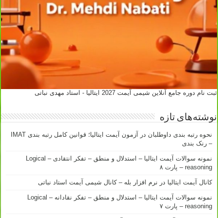
ثبت نام دوره جامع آنلاین شیمی آیمت 2027 ایتالیا - استاد مهدی نباتی
نوشته‌های تازه
نحوه رتبه بندی داوطلبان در آزمون آیمت ایتالیا؛ قوانین کامل رتبه بندی IMAT
– رنک بندی
نمونه سوالات آیمت ایتالیا – استدلال و منطق – تفکر انتقادی – Logical
reasoning – پارت ۸
کانال آیمت ایتالیا در نرم افزار بله – کانال شیمی آیمت استاد نباتی
نمونه سوالات آیمت ایتالیا – استدلال و منطق – تفکر نقادانه – Logical
reasoning – پارت ۷