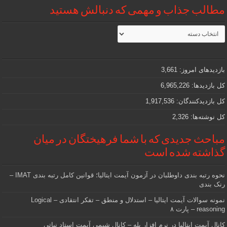
مطالب جذاب و مهمی که دنبالش هستید
مطالب
جذاب
و
مهمی
که
دنبالش
بازدیدهای امروز:
3,661
هستید
کل بازدیدها:
6,965,226
کل بازدیدکنند‌گان:
1,917,536
کل نوشته‌ها:
2,326
مباحث جدیدی که با شما فرهیختگان در میان
گذاشته شده است
نحوه رتبه بندی داوطلبان در آزمون آیمت ایتالیا؛ قوانین کامل رتبه بندی IMAT –
رنک بندی
نمونه سوالات آیمت ایتالیا – استدلال و منطق – تفکر انتقادی – Logical
reasoning – پارت ۸
کانال آیمت ایتالیا در نرم افزار بله – کانال شیمی آیمت استاد نباتی