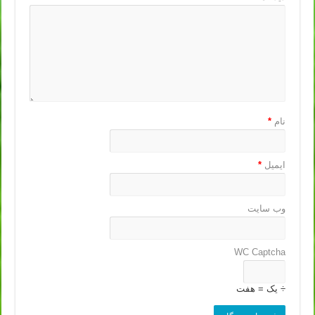
نام
*
ایمیل
*
وب‌ سایت
WC Captcha
÷ یک = هفت