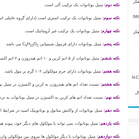
فکر
نکته دوم:
متیل بوتانوات یک ترکیب آلی است.
آزمون IMAT 2025
نکته سوم:
متیل بوتانوات یک ترکیب استری است (دارای گروه عاملی ا
نکته چهارم:
متیل بوتانوات یک ترکیب غیر آروماتیک است.
فکر
نکته پنجم:
متیل بوتانوات دارای فرمول شیمیایی C
O
H
می باشد.
5
10
2
نکته ششم:
متیل بوتانوات از ۵ اتم کربن و ۱۰ اتم هیدروژن و ۲ اتم اکسیژن تشکیل شده است.
نکته هفتم:
متیل بوتانوات دارای جرم مولکولی ۱۰۲ گرم بر مول باشد.
ل ۲۴۳ فصل ۲ جزوه N-Chem
نکته هشتم:
نسبت تعداد اتم های هیدروژن به کربن و اکسیژن در متیل بوتانوات به تر
Subato – سوال
نکته نهم:
نسبت تعداد اتم های کربن به اکسیژن در متیل بوتانوات به ترتیب برابر با 
نکته دهم:
متیل بوتانوات از واکنش متانول و بوتانوییک اسید در شرایط 
نکته یازدهم:
متیل بوتانوات نمی تواند با مولکول های دیگر خود، پیوند ه
نکته دوازدهم:
متیل بوتانوات با دیگر مولکول ها نیروی بین مولکولی وا