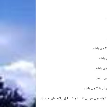
ی باشد.
اتم های متیل بوتانوات فقط در زیرلایه های با اعداد کوانتومی فرعی l = 0 و l = 1 (زیرلایه های s و p)