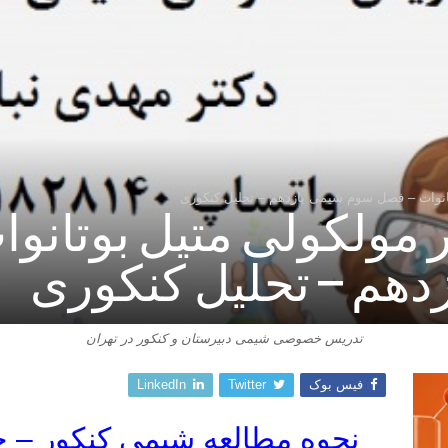
انوات – فصل سوم شیمی یازدهم – تحلیل کنکوری
مولکولی متیل بوتانو
هم – تحلیل کنکوری
تدریس خصوصی شیمی دبیرستان و کنکور در تهران
فیس بوک
Twitter
LinkedIn
نحوه مطالعه شیمی کنکور – چ