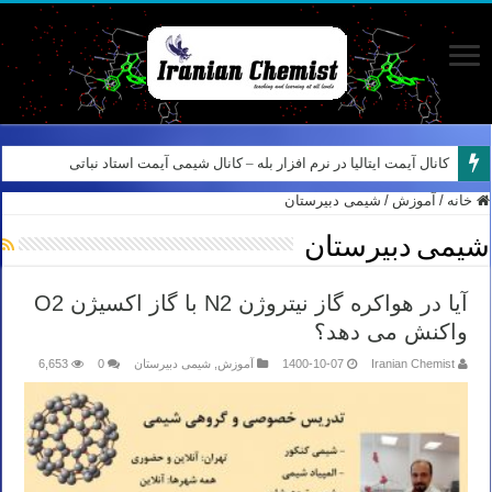
کانال آیمت ایتالیا در نرم افزار بله – کانال شیمی آیمت استاد نباتی
خانه
/
آموزش
/
شیمی دبیرستان
شیمی دبیرستان
آیا در هواکره گاز نیتروژن N2 با گاز اکسیژن O2
واکنش می دهد؟
Iranian Chemist
1400-10-07
آموزش
,
شیمی دبیرستان
0
6,653