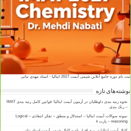
ثبت نام دوره جامع آنلاین شیمی آیمت 2027 ایتالیا - استاد مهدی نباتی
نوشته‌های تازه
نحوه رتبه بندی داوطلبان در آزمون آیمت ایتالیا؛ قوانین کامل رتبه بندی IMAT
– رنک بندی
نمونه سوالات آیمت ایتالیا – استدلال و منطق – تفکر انتقادی – Logical
reasoning – پارت ۸
کانال آیمت ایتالیا در نرم افزار بله – کانال شیمی آیمت استاد نباتی