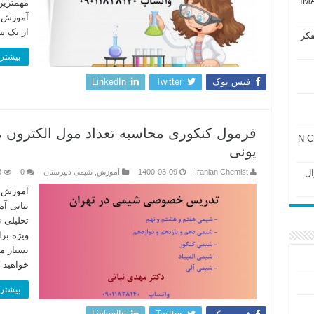
آزمون IMAT 2025
مهمترین
آموزش ب
از یک س
فکر
بیشتر 
فیس بوک
Twitter
LinkedIn
فرمول کنکوری محاسبه تعداد مول الکترون م
ل ۲۴۳ فصل ۲ جزوه N-Chem
یونی
Subato – سوال
Iranian Chemist
1400-03-09
آموزش
,
شیمی دبیرستان
0
3
آموزش ف
نباتی آ
تحلیلی 
ویژه بر
بسیار م
خواهید 
بیشتر 