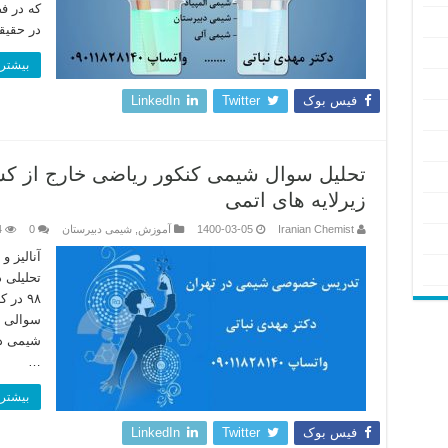
که در ف
در حقی
بیشتر 
فیس بوک
Twitter
LinkedIn
زیرلایه های اتمی
Iranian Chemist
1400-03-05
آموزش
,
شیمی دبیرستان
0
4
آنالیز 
تحلیلی 
۹۸ در
سوالی ا
شیمی ده
…
بیشتر 
فیس بوک
Twitter
LinkedIn