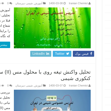
Iranian Chemist
1400-03-08
آموزش
,
شیمی دبیرستان
0
5
آموزش ت
تحلیلی 
قبلا در
شعاع ات
را برای
که نگاه
بیشتر 
فیس بوک
Twitter
LinkedIn
تحلیل و
کنکوری شیمی
Iranian Chemist
1400-03-07
آموزش
,
شیمی دبیرستان
0
5
بررسی ک
تحلیل س
نباتی د
م