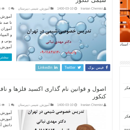
شیمی کنکور
Iranian Chemist
1400-03-10
آموزش
,
شیمی دبیرستان
0
5
آموزش ت
تا صد ش
آموزان 
و المپیا
یونی و 
 آیمت 2027 ایتالیا - استاد
آموزش ب
بیشتر 
فیس بوک
Twitter
LinkedIn
فکر
اصول و قوانین نام گذاری اکسید فلزها و نا
کنکور
Iranian Chemist
1400-03-10
آموزش
,
شیمی دبیرستان
1
6
آموزش ت
فکر
آموزش ا
دانش آم