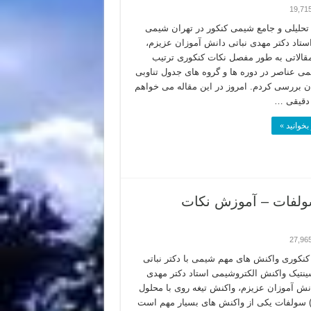
19,71
حلیلی و جامع شیمی کنکور در تهران شیمی
استاد دکتر مهدی نباتی دانش آموزان عزیزم،
 مقالاتی به طور مفصل نکات کنکوری ترتیب
می عناصر در دوره ها و گروه های جدول تناوبی
تان بررسی کردم. امروز در این مقاله می خواهم
 دقیقی …
بخوانید »
اکنش تیغه روی با محلول مس (II) سولفات – آموزش نکات
27,96
نکوری واکنش های مهم شیمی با دکتر نباتی
ینتیک واکنش الکتروشیمی استاد دکتر مهدی
انش آموزان عزیزم، واکنش تیغه روی با محلول
س (II) سولفات یکی از واکنش های بسیار مهم است