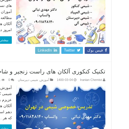
های تست
آموزان ع
مطالعه 
آلکان ه
امروز د
بیشتر 
فیس بوک
Twitter
LinkedIn
تکنیک کنکوری آلکان های راست زنجیر و شاخه
Iranian Chemist
1400-03-04
آموزش
,
شیمی دبیرستان
0
1
آموزش ت
شیمی کن
عزیزم ب
آلکان ه
دهم است
که هر 
بیشتر 