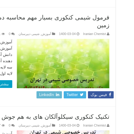
فرمول شیمی کنکوری بسیار مهم محاسبه دم
زمین
Iranian Chemist
1400-03-04
آموزش
,
شیمی دبیرستان
0
1
آموزش و
آموزش ت
دانش آم
دهنده آ
سه لایه
لایه اول
بیشتر 
فیس بوک
Twitter
LinkedIn
تکنیک کنکوری سیکلوآلکان های به هم جوش خ
Iranian Chemist
1400-03-04
آموزش
,
شیمی دبیرستان
0
7
آموزش ت