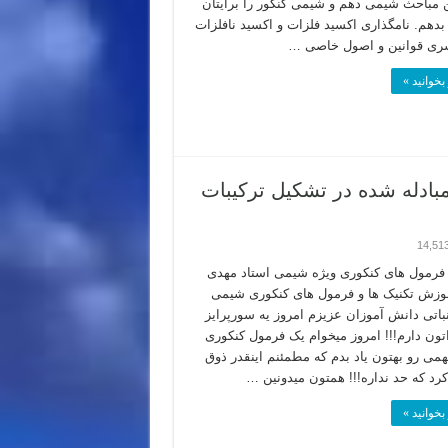
 مباحث شیمی دهم و شیمی کنکور را برایتان
دهم. نامگذاری اکسید فلزات و اکسید نافلزات
ری قوانین و اصول خاصی …
بخوانید »
بادله شده در تشکیل ترکیبات
14,51
رمول های کنکوری ویژه شیمی استاد مهدی
موزش تکنیک ها و فرمول های کنکوری شیمی
نباتی دانش آموزان عزیزم امروز یه سورپرایز
اتون دارم!!! امروز میخوام یک فرمول کنکوری
همی رو بهتون یاد بدم که مطمئنم اینقدر ذوق
کرد که حد نداره!!! همتون میدونین …
بخوانید »