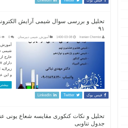
فیس بوک
Twitter
LinkedIn
تحلیل و بررسی سوال شیمی آرایش الکترونی
۹۱
Iranian Chemist
1400-03-08
آموزش
,
شیمی دبیرستان
0
6
آموزش ن
شیمی تح
زیرلایه
و این ع
بیشتر 
فیس بوک
Twitter
LinkedIn
تحلیل و نکات کنکوری مقایسه شعاع یونی عن
جدول تناوبی