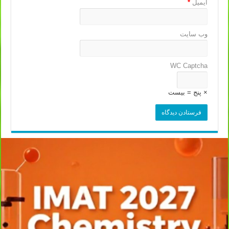
ایمیل
*
وب‌ سایت
WC Captcha
× پنج = بیست