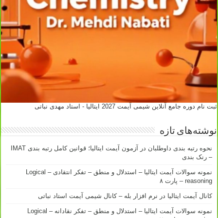
ثبت نام دوره جامع آنلاین شیمی آیمت 2027 ایتالیا - استاد مهدی نباتی
نوشته‌های تازه
نحوه رتبه بندی داوطلبان در آزمون آیمت ایتالیا؛ قوانین کامل رتبه بندی IMAT
– رنک بندی
نمونه سوالات آیمت ایتالیا – استدلال و منطق – تفکر انتقادی – Logical
reasoning – پارت ۸
کانال آیمت ایتالیا در نرم افزار بله – کانال شیمی آیمت استاد نباتی
نمونه سوالات آیمت ایتالیا – استدلال و منطق – تفکر نقادانه – Logical