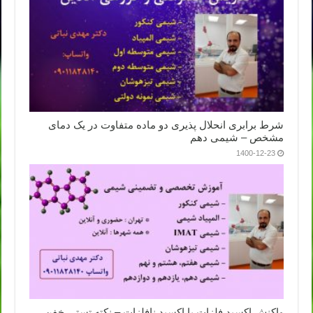
شرط برابری انحلال پذیری دو ماده متفاوت در یک دمای
مشخص – شیمی دهم
1400-12-23
واکنش اکسید فلزات با اکسید نافلزات – نکته تستی خفن