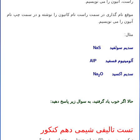
راست، آنیون را می نویسیم.
موقع نام گذاری در سمت راست نام کاتیون را نوشته و در سمت چپ نام
آنیون را می نویسیم.
مثال:
سدیم سولفید NaS
آلومینیوم فسفید AlP
سدیم اکسید Na
O
2
حالا اگر خوب یاد گرفتید، به سوال زیر پاسخ دهید:
تست تالیفی شیمی دهم کنکور
ترکیب یونی مس (II) نیترات چندتایی و چند اتمی است؟