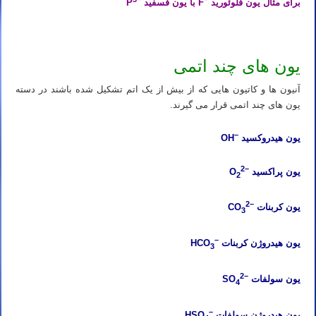
برای مثال یون فلوئورید
F با یون فسفید
P
یون های چند اتمی
آنیون ها و کاتیون هایی که از بیش از یک اتم تشکیل شده باشند در دسته
یون های چند اتمی قرار می گیرند.
–
یون هیدروکسید
OH
2
–
یون پراکسید
O
2
2
–
یون کربنات
CO
3
–
یون هیدروژن کربنات
HCO
3
2
–
یون سولفات
SO
4
–
یون هیدروژن سولفات
HSO