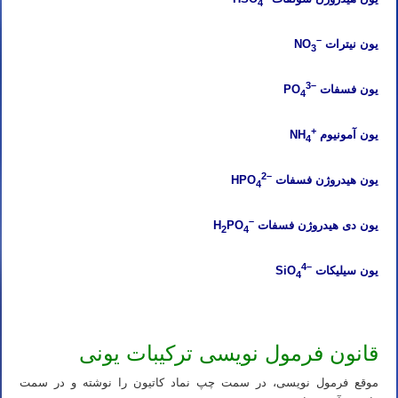
4
–
یون نیترات
NO
3
3
–
یون فسفات
PO
4
+
یون آمونیوم
NH
4
2
–
یون هیدروژن فسفات
HPO
4
–
یون دی هیدروژن فسفات
PO
H
2
4
4
–
یون سیلیکات
SiO
4
قانون فرمول نویسی ترکیبات یونی
موقع فرمول نویسی، در سمت چپ نماد کاتیون را نوشته و در سمت