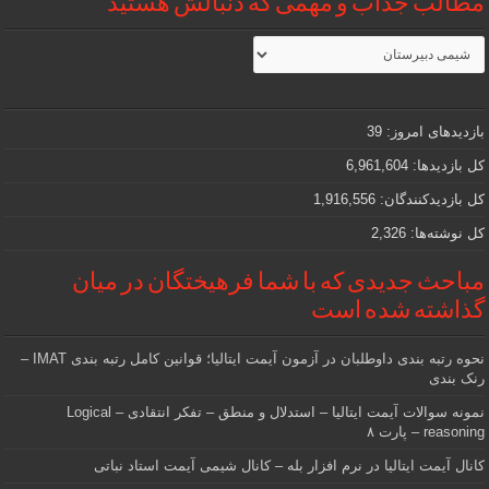
مطالب جذاب و مهمی که دنبالش هستید
مطالب
جذاب
و
مهمی
که
دنبالش
بازدیدهای امروز:
39
هستید
کل بازدیدها:
6,961,604
کل بازدیدکنند‌گان:
1,916,556
کل نوشته‌ها:
2,326
مباحث جدیدی که با شما فرهیختگان در میان
گذاشته شده است
نحوه رتبه بندی داوطلبان در آزمون آیمت ایتالیا؛ قوانین کامل رتبه بندی IMAT –
رنک بندی
نمونه سوالات آیمت ایتالیا – استدلال و منطق – تفکر انتقادی – Logical
reasoning – پارت ۸
کانال آیمت ایتالیا در نرم افزار بله – کانال شیمی آیمت استاد نباتی