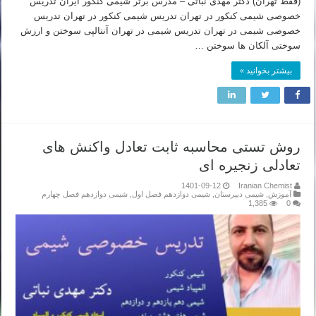
(فقط تهران) دکتر مهدی نباتی – مدرس برتر شیمی کنکور ایران تدریس
خصوصی شیمی کنکور در تهران تدریس شیمی کنکور در تهران تدریس
خصوصی شیمی در تهران تدریس شیمی در تهران آنتالپی سوختن و ارزش
سوختی آلکان ها سوختن …
بیشتر بخوانید »
روش تستی محاسبه ثابت تعادل واکنش های
تعادلی زنجیره ای
1401-09-12
Iranian Chemist
آموزش
,
شیمی دبیرستان
,
شیمی دوازدهم فصل اول
,
شیمی دوازدهم فصل چهارم
1,385
0