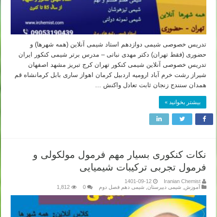
تدریس خصوصی شیمی دوازدهم استاد شیمی آنلاین (همه شهرها) و
حضوری (فقط تهران) دکتر مهدی نباتی – مدرس برتر شیمی کنکور ایران
تدریس خصوصی آنلاین شیمی کنکور تهران کرج تبریز مشهد اصفهان
شیراز رشت خرم آباد ارومیه اردبیل کرمان اهواز ساری بابل کرمانشاه قم
همدان سنندج زنجان ثابت تعادل واکنش …
بیشتر بخوانید »
نکات کنکوری بسیار مهم فرمول مولکولی و
فرمول تجربی ترکیبات شیمیایی
1401-09-12
Iranian Chemist
آموزش
,
شیمی دبیرستان
,
شیمی دهم فصل دوم
0
1,812