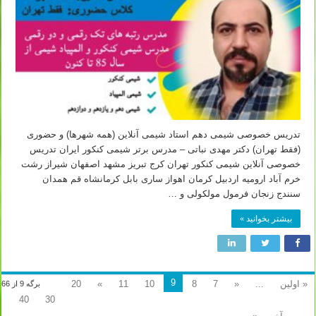
تدریس خصوصی شیمی دهم استاد شیمی آنلاین (همه شهرها) و حضوری
(فقط تهران) دکتر مهدی نباتی – مدرس برتر شیمی کنکور ایران تدریس
خصوصی آنلاین شیمی کنکور تهران کرج تبریز مشهد اصفهان شیراز رشت
خرم آباد ارومیه اردبیل کرمان اهواز ساری بابل کرمانشاه قم همدان
سنندج زنجان فرمول مولکولی و …
بیشتر بخوانید »
9
« اولین
...
«
7
8
10
11
»
20
برگه 9 از 66
40
30