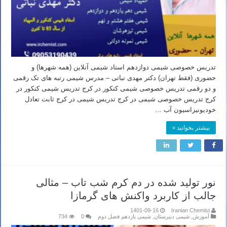
تدریس خصوصی شیمی دوازدهم استاد شیمی آنلاین (همه شهرها) و
حضوری (فقط تهران) دکتر مهدی نباتی – مدرس شیمی رتبه های تک رقمی
و دو رقمی تدریس خصوصی شیمی کنکور در کرج تدریس شیمی کنکور در
کرج تدریس خصوصی شیمی در کرج تدریس شیمی در کرج ثابت تعادل
خودیونیزاسیون آب …
بیشتر بخوانید »
نور تولید شده در دم کرم شب تاب – مثالی
جالب از کاربرد واکنش های گرمازا
1401-09-16
Iranian Chemist
آموزش
,
شیمی دبیرستان
,
شیمی یازدهم فصل دوم
0
734