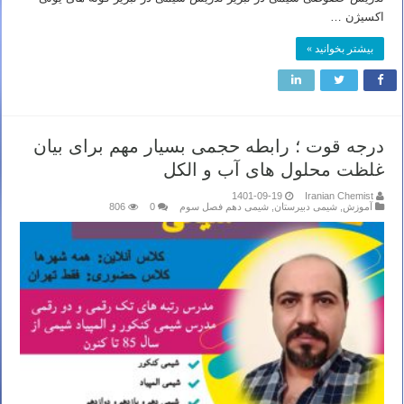
اکسیژن …
بیشتر بخوانید »
درجه قوت ؛ رابطه حجمی بسیار مهم برای بیان
غلظت محلول های آب و الکل
1401-09-19
Iranian Chemist
آموزش
,
شیمی دبیرستان
,
شیمی دهم فصل سوم
0
806