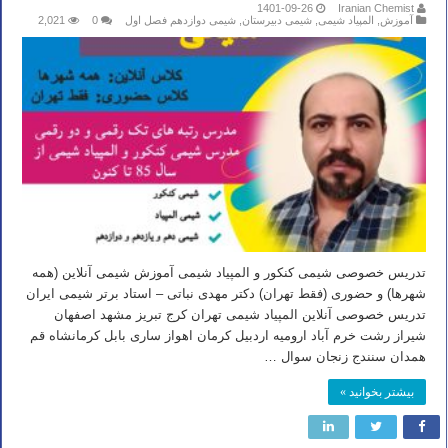
1401-09-26
Iranian Chemist
آموزش
,
المپیاد شیمی
,
شیمی دبیرستان
,
شیمی دوازدهم فصل اول
0
2,021
تدریس خصوصی شیمی کنکور و المپیاد شیمی آموزش شیمی آنلاین (همه
شهرها) و حضوری (فقط تهران) دکتر مهدی نباتی – استاد برتر شیمی ایران
تدریس خصوصی آنلاین المپیاد شیمی تهران کرج تبریز مشهد اصفهان
شیراز رشت خرم آباد ارومیه اردبیل کرمان اهواز ساری بابل کرمانشاه قم
همدان سنندج زنجان سوال …
بیشتر بخوانید »