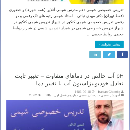
تدریس خصوصی شیمی دهم مدرس شیمی آنلاین (همه شهرها) و حضوری
(فقط تهران) دکتر مهدی نباتی – استاد شیمی رتبه های تک رقمی و دو
رقمی تدریس خصوصی شیمی کنکور در شیراز تدریس شیمی کنکور در
شیراز تدریس خصوصی شیمی در شیراز تدریس شیمی در شیراز روابط
حجمی روابط حجمی …
بیشتر بخوانید »
pH آب خالص در دماهای متفاوت – تغییر ثابت
تعادل خودیونیزاسیون آب با تغییر دما
1401-09-18
Iranian Chemist
آموزش
,
شیمی دبیرستان
,
شیمی دوازدهم فصل اول
0
2,062