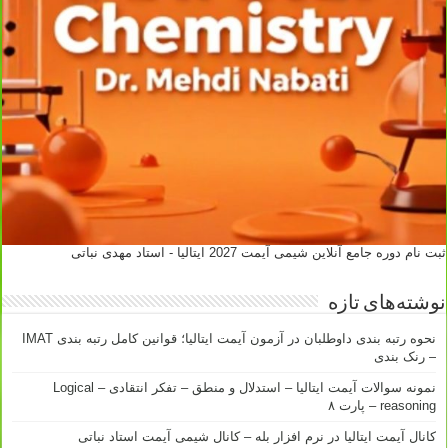
ثبت نام دوره جامع آنلاین شیمی آیمت 2027 ایتالیا - استاد مهدی نباتی
نوشته‌های تازه
نحوه رتبه بندی داوطلبان در آزمون آیمت ایتالیا؛ قوانین کامل رتبه بندی IMAT
– رنک بندی
نمونه سوالات آیمت ایتالیا – استدلال و منطق – تفکر انتقادی – Logical
reasoning – پارت ۸
کانال آیمت ایتالیا در نرم افزار بله – کانال شیمی آیمت استاد نباتی