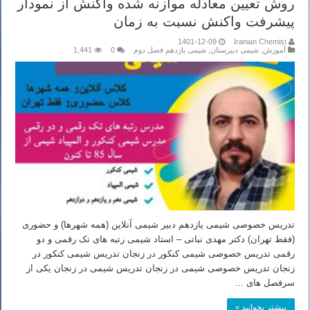
روش تعیین معادله موازنه شده واکنش از نمودار
پیشرفت واکنش نسبت به زمان
1401-12-09
Iranian Chemist
آموزش
,
شیمی دبیرستان
,
شیمی یازدهم فصل دوم
0
1,441
تدریس خصوصی شیمی یازدهم دبیر شیمی آنلاین (همه شهرها) و حضوری
(فقط تهران) دکتر مهدی نباتی – استاد شیمی رتبه های تک رقمی و دو
رقمی تدریس خصوصی شیمی کنکور در زنجان تدریس شیمی کنکور در
زنجان تدریس خصوصی شیمی در زنجان تدریس شیمی در زنجان یکی از
سرفصل های …
بیشتر بخوانید »