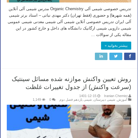
تدریس خصوصی شیمی آلی Organic Chemistry مدرس شیمی آلی آنلاین
(همه شهرها) و حضوری (فقط تهران) دکتر مهدی نباتی – استاد برتر شیمی
آلی ایران تدریس خصوصی آنلاین شیمی آلی شیمی معدنی شیمی عمومی
شیمی دارویی شیمی ارگانیک دانشگاه های داخل و خارج کشور در این
مقاله یکی از سوالات …
بیشتر بخوانید »
روش تعیین واکنش موازنه شده مسائل سینتیک
(سرعت واکنش) از جدول تغییرات غلظت
1401-12-15
Iranian Chemist
آموزش
,
شیمی دبیرستان
,
شیمی یازدهم فصل دوم
0
1,149