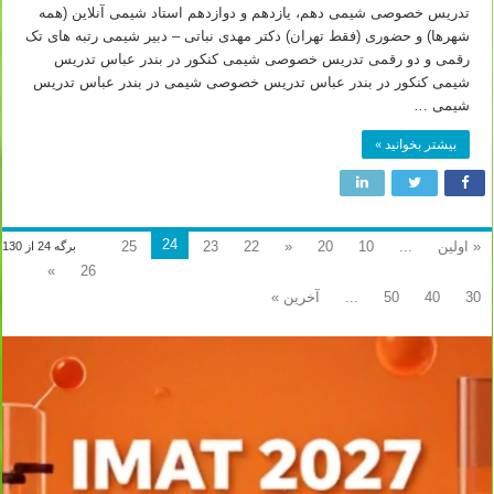
تدریس خصوصی شیمی دهم، یازدهم و دوازدهم استاد شیمی آنلاین (همه
شهرها) و حضوری (فقط تهران) دکتر مهدی نباتی – دبیر شیمی رتبه های تک
رقمی و دو رقمی تدریس خصوصی شیمی کنکور در بندر عباس تدریس
شیمی کنکور در بندر عباس تدریس خصوصی شیمی در بندر عباس تدریس
شیمی …
بیشتر بخوانید »
24
« اولین
...
10
20
«
22
23
25
برگه 24 از 130
»
26
30
40
50
...
آخرین »