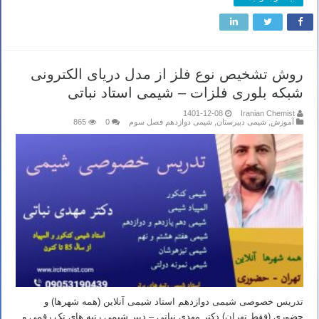
روش تشخیص نوع فلز از مدل دریای الکترونی
شبکه بلوری فلزات – شیمی استاد نباتی
1401-12-08
Iranian Chemist
آموزش
,
شیمی دبیرستان
,
شیمی دوازدهم فصل سوم
0
865
تدریس خصوصی شیمی دوازدهم استاد شیمی آنلاین (همه شهرها) و
حضوری (فقط تهران) دکتر مهدی نباتی – دبیر شیمی رتبه های تک رقمی و