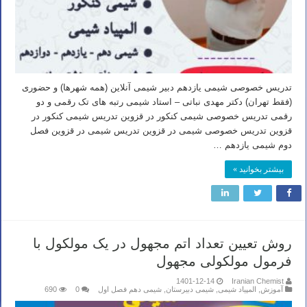
تدریس خصوصی شیمی یازدهم دبیر شیمی آنلاین (همه شهرها) و حضوری
(فقط تهران) دکتر مهدی نباتی – استاد شیمی رتبه های تک رقمی و دو
رقمی تدریس خصوصی شیمی کنکور در قزوین تدریس شیمی کنکور در
قزوین تدریس خصوصی شیمی در قزوین تدریس شیمی در قزوین فصل
دوم شیمی یازدهم …
بیشتر بخوانید »
روش تعیین تعداد اتم مجهول در یک مولکول با
فرمول مولکولی مجهول
1401-12-14
Iranian Chemist
آموزش
,
المپیاد شیمی
,
شیمی دبیرستان
,
شیمی دهم فصل اول
0
690