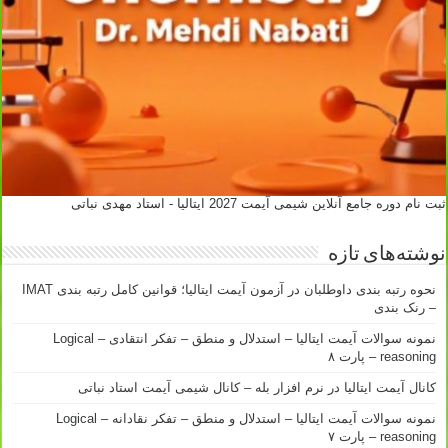
ثبت نام دوره جامع آنلاین شیمی آیمت 2027 ایتالیا - استاد مهدی نباتی
نوشته‌های تازه
نحوه رتبه بندی داوطلبان در آزمون آیمت ایتالیا؛ قوانین کامل رتبه بندی IMAT
– رنک بندی
نمونه سوالات آیمت ایتالیا – استدلال و منطق – تفکر انتقادی – Logical
reasoning – پارت ۸
کانال آیمت ایتالیا در نرم افزار بله – کانال شیمی آیمت استاد نباتی
نمونه سوالات آیمت ایتالیا – استدلال و منطق – تفکر نقادانه – Logical
reasoning – پارت ۷