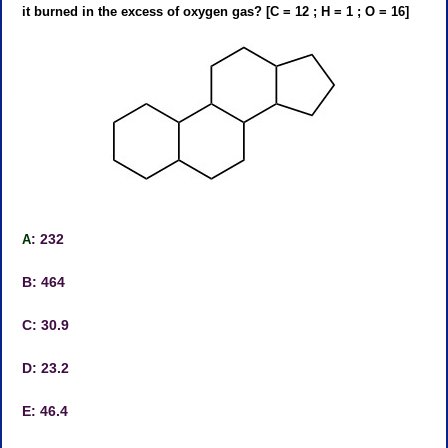
it burned in the excess of oxygen gas? [C = 12 ; H = 1 ; O = 16]
ساختار مولکول آلی سوال ترکیبی استوکیومتری و شیمی آلی امتحان
داروسازی ایتالیا آزمون تولک اف TOLC-F
: 232
A
B:
464
C:
30.9
D:
23.2
E:
46.4