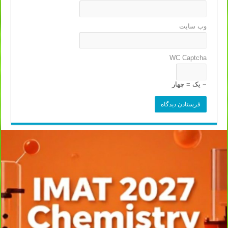
وب‌ سایت
WC Captcha
− یک = چهار