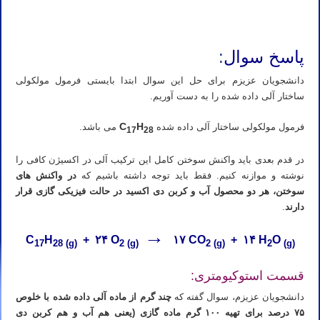
تدریس خصوصی شیمی آیمت تدریس خصوصی شیمی آی مت تدریس خصوصی شیمی IMAT تدریس خصوصی آیمت تدریس
خصوصی آی مت تدریس خصوصی IMAT
پاسخ سوال
:
دانشجویان عزیزم برای حل این سوال ابتدا بایستی فرمول مولکولی
ساختار آلی داده شده را به دست آوریم.
C
H
فرمول مولکولی ساختار آلی داده شده
می باشد.
17
28
در قدم بعدی باید واکنش سوختن کامل این ترکیب آلی در اکسیژن کافی را
نوشته و موازنه کنیم. فقط باید توجه داشته باشیم که
در واکنش های
سوختن، هر دو محصول آب و کربن دی اکسید در حالت فیزیکی گازی قرار
دارند
.
→
C
H
+ ۲۴ O
۱۷ CO
+ ۱۴ H
O
17
28
(g)
2
(g)
2
(g)
2
(g)
قسمت استوکیومتری:
دانشجویان عزیزم، سوال گفته که
چند گرم از ماده آلی داده شده با خلوص
۷۵ درصد برای تهیه ۱۰۰ گرم ماده گازی (یعنی هم آب و هم کربن دی