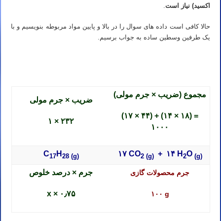
اکسید) نیاز است
.
حالا کافی است داده های سوال را در بالا و پایین مواد مربوطه بنویسیم و با
یک طرفین وسطین ساده به جواب برسیم.
تدریس خصوصی شیمی آیمت تدریس خصوصی شیمی آی مت تدریس خصوصی شیمی IMAT تدریس خصوصی آیمت تدریس
خصوصی آی مت تدریس خصوصی IMAT
مجموع (ضریب × جرم مولی)
ضریب × جرم مولی
(۱۷ × ۴۴) + (۱۴ × ۱۸) =
۱ × ۲۳۲
۱۰۰۰
C
H
۱۷ CO
+ ۱۴ H
O
17
28
(g)
2
(g)
2
(g)
جرم × درصد خلوص
جرم محصولات گازی
x × ۰٫۷۵
۱۰۰ g