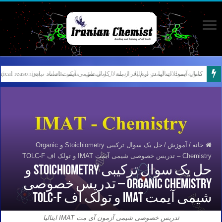
نمونه سوالات آیمت ایتالیا – استدلال و منطق – تفکر نقادانه – Logical reasoning – پارت ۷
خانه
/
آموزش
/
حل یک سوال ترکیبی Stoichiometry و Organic
Chemistry – تدریس خصوصی شیمی آیمت IMAT و تولک اف TOLC-F
حل یک سوال ترکیبی Stoichiometry و
Organic Chemistry – تدریس خصوصی
شیمی آیمت IMAT و تولک اف TOLC-F
تدریس خصوصی شیمی آزمون آی مت IMAT ایتالیا