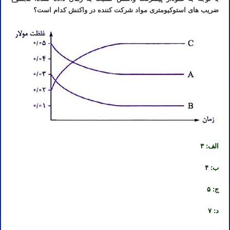
ضریب های استوکیومتری مواد شرکت کننده در واکنش کدام است؟
نمودار پیشرفت واکنش نسبت به زمان در تست سینتیک کنکور ریاضی ۹۷ خارج از کشور
الف: ۳
ب: ۴
ج: ۵
د: ۷