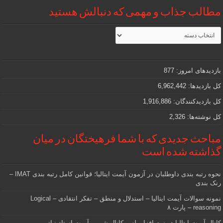
مطالب جذاب و مهمی که دنبالش هستید
مطالب
جذاب
و
مهمی
که
دنبالش
بازدیدهای امروز:
877
هستید
کل بازدیدها:
6,962,442
کل بازدیدکنند‌گان:
1,916,886
کل نوشته‌ها:
2,326
مباحث جدیدی که با شما فرهیختگان در میان
گذاشته شده است
نحوه رتبه بندی داوطلبان در آزمون آیمت ایتالیا؛ قوانین کامل رتبه بندی IMAT –
رنک بندی
نمونه سوالات آیمت ایتالیا – استدلال و منطق – تفکر انتقادی – Logical
reasoning – پارت ۸
کانال آیمت ایتالیا در نرم افزار بله – کانال شیمی آیمت استاد نباتی