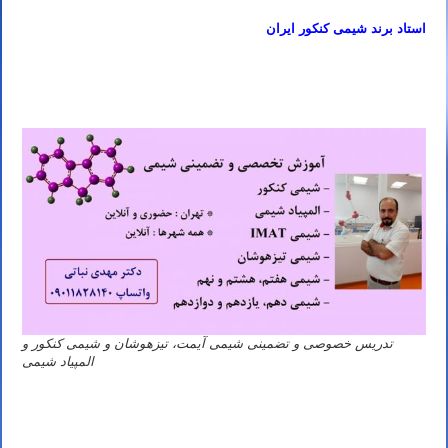
استاد برند شیمی کنکور ایران
تدریس خصوصی شیمی کنکور ۱۴۰۲ در تهران زعفرانیه قیطریه محمودیه کامرانیه ولنجک نیاوران فرشته فرمانیه الهیه آجودانیه
مینی سیتی اقدسیه تجریش سوهانک ازگل اوین دارآباد دربند کاشانک باغ فردوس جعفرآباد تهران
تدریس خصوصی و تضمینی شیمی آیمت، تیزهوشان و شیمی کنکور و
المپیاد شیمی
دبیر خوب شیمی کنکور تهران کرج شیراز تبریز مشهد اصفهان قم اهواز کرمانشاه ارومیه رشت زاهدان همدان کرمان یزد اردبیل
بندرعباس اراک اسلامشهر زنجان قزوین سنندج خرم آباد گرگان ساری شهریار شهر قدس کاشان ملارد دزفول نیشابور بابل
گلستان آمل بروجرد آبادان قرچک بجنورد ورامین بوشهر ساوه جهرم تربت حیدریه شهرضا مرند بندر انزلی اندیشه الوند