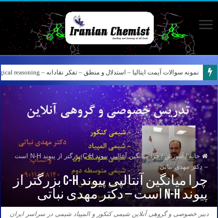
نمونه سوالات آیمت ایتالیا – استدلال و منطق – تفکر نقادانه – Logical reasoning – پارت ۷
خانه
/
آموزش
/
چرا میانگین آنتالپی پیوند C-H بزرگتر از پیوند N-H است
– دکتر مهدی نباتی
چرا میانگین آنتالپی پیوند C-H بزرگتر از
پیوند N-H است – دکتر مهدی نباتی
دبیر خصوصی و گروهی آنلاین شیمی کنکور و المپیاد شیمی در سراسر ایران