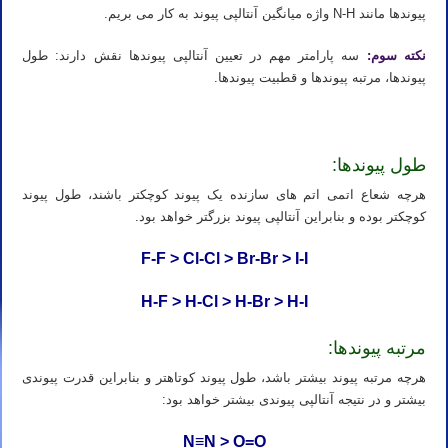
پیوندها مانند N-H واژه میانگین آنتالپی پیوند به کار می بریم.
نکته سوم:
سه پارامتر مهم در تعیین آنتالپی پیوندها نقش دارند: طول
پیوندها، مرتبه پیوندها و قطبیت پیوندها.
طول پیوندها:
هرچه شعاع اتمی اتم های سازنده یک پیوند کوچکتر باشند، طول پیوند
کوچکتر بوده و بنابراین آنتالپی پیوند بزرگتر خواهد بود.
F-F > Cl-Cl > Br-Br > I-I
H-F > H-Cl > H-Br > H-I
مرتبه پیوندها:
هرچه مرتبه پیوند بیشتر باشد، طول پیوند کوتاهتر و بنابراین قدرت پیوندی
بیشتر و در نتیجه آنتالپی پیوندی بیشتر خواهد بود:
N≡N > O=O