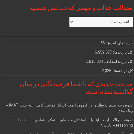
مطالب جذاب و مهمی که دنبالش هستید
مطالب
جذاب
و
مهمی
که
دنبالش
بازدیدهای امروز:
56
هستید
کل بازدیدها:
6,959,577
کل بازدیدکنند‌گان:
1,915,324
کل نوشته‌ها:
2,326
مباحث جدیدی که با شما فرهیختگان در میان
گذاشته شده است
نحوه رتبه بندی داوطلبان در آزمون آیمت ایتالیا؛ قوانین کامل رتبه بندی IMAT –
رنک بندی
نمونه سوالات آیمت ایتالیا – استدلال و منطق – تفکر انتقادی – Logical
reasoning – پارت ۸