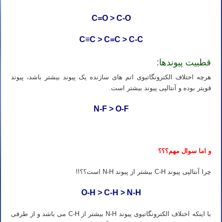
C=O > C-O
C≡C > C=C > C-C
قطبیت پیوندها:
هرچه اختلاف الکترونگاتیوی اتم های سازنده یک پیوند بیشتر باشد، پیوند
قویتر بوده و آنتالپی پیوند بیشتر است.
N-F > O-F
و اما سوال مهم؟؟؟
چرا آنتالپی پیوند C-H بیشتر از پیوند N-H است؟؟!!
O-H > C-H > N-H
با اینکه اختلاف الکترونگاتیوی پیوند N-H بیشتر از C-H می باشد و از طرفی