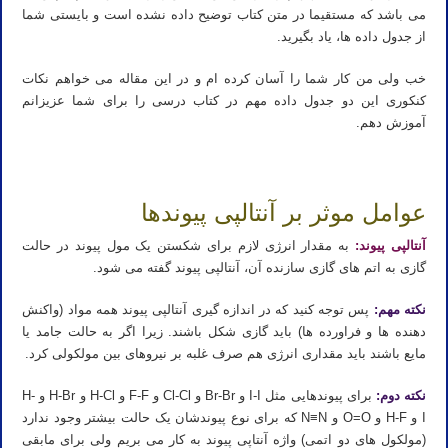
می باشد که مستقیما در متن کتاب توضیح داده نشده است و بایستی شما
از جدول داده ها، یاد بگیرید.
خب ولی من کار شما را آسان کرده ام و در این مقاله می خواهم نکات
کنکوری این دو جدول داده مهم در کتاب درسی را برای شما عزیزانم
آموزش دهم.
عوامل موثر بر آنتالپی پیوندها
آنتالپی پیوند:
به مقدار انرژی لازم برای شکستن یک مول پیوند در حالت
گازی به اتم های گازی سازنده آن، آنتالپی پیوند گفته می شود.
نکته مهم:
پس توجه کنید که در اندازه گیری آنتالپی پیوند همه مواد (واکنش
دهنده ها و فراورده ها) باید گازی شکل باشند. زیرا اگر به حالت جامد یا
مایع باشند باید مقداری انرژی هم صرف غلبه بر نیروهای بین مولکولی کرد.
نکته دوم:
برای پیوندهایی مثل I-I و Br-Br و Cl-Cl و F-F و H-Cl و H-Br و H-
I و H-F و O=O و N≡N که برای نوع پیوندشان یک حالت بیشتر وجود ندارد
(مولکول های دو اتمی) واژه آنتاپی پیوند به کار می بریم ولی برای مابقی