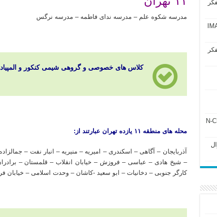
۱۱ تهران
فکر
مدرسه شکوه علم – مدرسه ندای فاطمه – مدرسه نرگس
آزمون IMAT 2025
فکر
کلاس های خصوصی و گروهی شیمی کنکور و المپیاد دانش آ
ل ۲۴۳ فصل ۲ جزوه N-Chem
محله های منطقه ۱۱ یازده تهران عبارتند از:
Subato – سوال
آذربایجان – آگاهی – اسکندری – امیریه – منیریه – انبار نفت – جمالز
– شیخ هادی – عباسی – فروزش – خیابان انقلاب – قلمستان – برادرا
کارگر جنوبی – دخانیات – ابو سعید -کاشان – وحدت اسلامی – خیابان ف