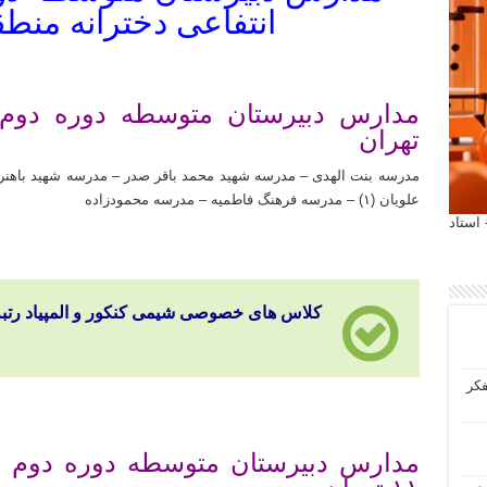
انتفاعی دخترانه منطقه ۱۱ ته
تهران
مدرسه بنت الهدی – مدرسه شهید محمد باقر صدر – مدرسه شهید باهن
علویان (۱) – مدرسه فرهنگ فاطمیه – مدرسه محمودزاده
 آیمت 2027 ایتالیا - استاد
کلاس های خصوصی شیمی کنکور و المپیاد رتبه 
فکر
مدارس دبیرستان متوسطه دوره دوم غی