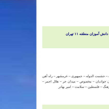
موزان منطقه ۱۱ تهران
اده – حشمت الدوله – جمهوری – خرمشهر – راه آهن
ن جوادیان – مخصوص – میدان حر – هلال احمر –
رهنگ – فلسطین – سلامت – امیر بهادر