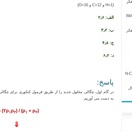
فکر
(H=1 و C=12 و O=16)
آزمون IMAT 2025
الف: ۲٫۶
ب: ۳٫۲
فکر
ج: ۴٫۸
د: ۶٫۲
ل ۲۴۳ فصل ۲ جزوه N-Chem
پاسخ:
Subato – سوال
در گام اول، چگالی محلول جدید را از طریق فرمول کنکوری برای چگال
به دست می آوریم:
= (۲ρ
ρ
) / (ρ
+ ρ
)
۱
۲
۱
۲
⇓