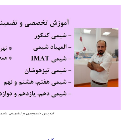
تدریس خصوصی و تضمینی شیمی آ
استاد خوب شیمی کنکور تهران مشهد اصفهان کرج شیراز تبریز قم اهواز کرمانشاه ارومیه رشت زاهدان همدان کرمان یزد
شهر قدس کاشان ملارد دزفول نیشابور بابل خمینی شهر سبزوار گلستان آمل پاکدشت نجف آباد بروجرد آبادان قرچک بجنو