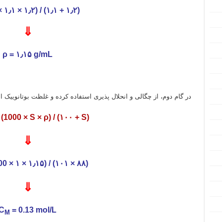
ρ = (۲ × ۱٫۱ × ۱٫۲) / (۱٫۱ + ۱٫۲)
⇓
ρ = ۱٫۱۵ g/mL
در گام دوم، از چگالی و انحلال پذیری استفاده کرده و غلظت بوتانوییک 
(1000 × S × ρ) / (۱۰۰ + S)
⇓
= (1000 × ۱ × ۱٫۱۵) / (۱۰۱ × ۸۸)
⇓
C
= 0.13 mol/L
M