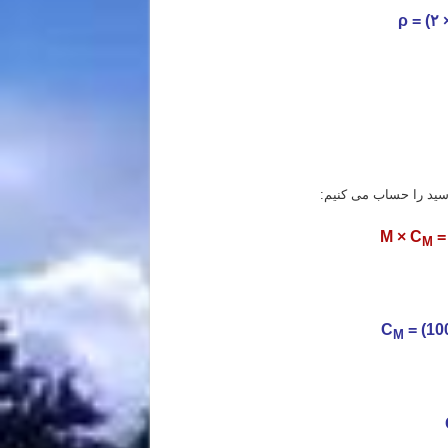
اسید را حساب می کنیم:
M × C
= 
M
C
M