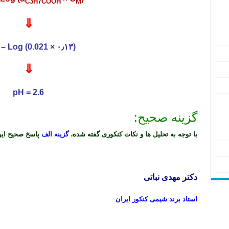
C3H7COOH
M
⇓
pH = – Log (0.021 × ۰٫۱۳)
⇓
pH = 2.6
گزینه صحیح:
با توجه به تحلیل ها و نکات کنکوری گفته شده،
گزینه الف
پاسخ صحیح ای
دکتر مهدی نباتی
استاد برند شیمی کنکور ایران