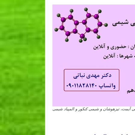
یمت، تیزهوشان و شیمی کنکور و المپیاد شیمی
 اردبیل بندرعباس اراک اسلامشهر زنجان قزوین سنندج خرم آباد گرگان ساری شهریار
رد ورامین بوشهر ساوه