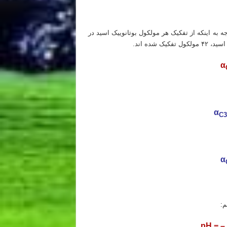
 به اینکه از تفکیک هر مولکول بوتانوییک اسید در
α
α
C
α
pH = –