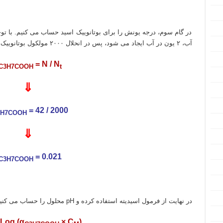
در گام سوم، درجه یونش را برای بوتانوییک اسید حساب می کنیم. با توجه
آب، ۲ یون در آب ایجاد می شود، پس در انحلال ۲۰۰۰ مولکول بوتانوییک اسید، ۴۲ مولکول تفکیک شده اند.
= N / N
C3H7COOH
t
⇓
= 42 / 2000
3H7COOH
⇓
= 0.021
C3H7COOH
در نهایت از فرمول اسیدیته استفاده کرده و pH محلول را حساب می کنیم:
 Log (α
× C
)