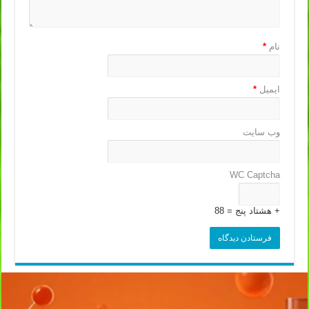
نام
*
ایمیل
*
وب‌ سایت
WC Captcha
+ هشتاد پنج = 88