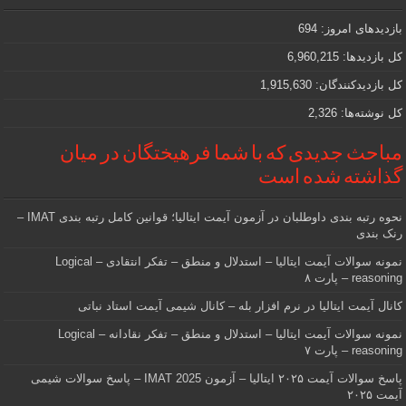
که
دنبالش
بازدیدهای امروز:
694
هستید
کل بازدیدها:
6,960,215
کل بازدیدکنند‌گان:
1,915,630
کل نوشته‌ها:
2,326
مباحث جدیدی که با شما فرهیختگان در میان
گذاشته شده است
نحوه رتبه بندی داوطلبان در آزمون آیمت ایتالیا؛ قوانین کامل رتبه بندی IMAT –
رنک بندی
نمونه سوالات آیمت ایتالیا – استدلال و منطق – تفکر انتقادی – Logical
reasoning – پارت ۸
کانال آیمت ایتالیا در نرم افزار بله – کانال شیمی آیمت استاد نباتی
نمونه سوالات آیمت ایتالیا – استدلال و منطق – تفکر نقادانه – Logical
reasoning – پارت ۷
پاسخ سوالات آیمت ۲۰۲۵ ایتالیا – آزمون IMAT 2025 – پاسخ سوالات شیمی
آیمت ۲۰۲۵