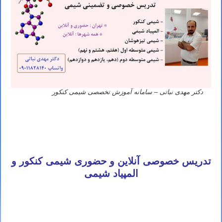
دکتر مهدی نباتی – سامانه آموزش تخصصی شیمی کنکور
مدرس برتر شیمی کنکور
نباتی استاد برتر تیزهوشان
معلم شیمی کنکور تهران مشهد اصفهان کرج شیراز تبریز قم اهواز کرمانشاه ارومیه رشت زاهدان همدان کرمان یزد اردبیل
بندرعباس اراک اسلامشهر زنجان قزوین سنندج خرم آباد گرگان ساری شهریار شهر قدس کاشان ملارد دزفول نیشابور بابل
خمینی شهر سبزوار گلستان آمل پاکدشت نجف آباد بروجرد آبادان قرچک بجنورد ورامین بوشهر ساوه
تدریس خصوصی آنلاین و حضوری شیمی کنکور و
المپیاد شیمی
قائم شهر بیرجند نسیم شهر سیرجان خوی ایلام بوکان شهرکرد سمنان فردیس مراغه شاهین شهر ملایر مهاباد سقز بندر ماهشهر
رفسنجان گنبد کاووس شاهرود مرودشت کمال شهر