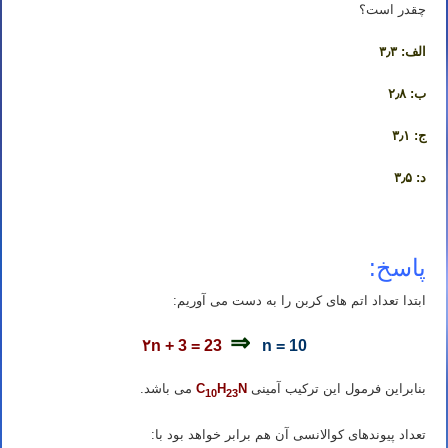
چقدر است؟
الف: ۳٫۳
ب: ۲٫۸
ج: ۳٫۱
د: ۳٫۵
پاسخ:
ابتدا تعداد اتم های کربن را به دست می آوریم:
⇒
۲n + 3 = 23
n = 10
بنابراین فرمول این ترکیب آمینی
N
H
C
می باشد.
10
23
تعداد پیوندهای کوالانسی آن هم برابر خواهد بود با: