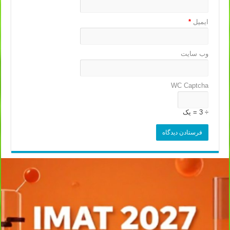
ایمیل
*
وب‌ سایت
WC Captcha
÷ 3 = یک