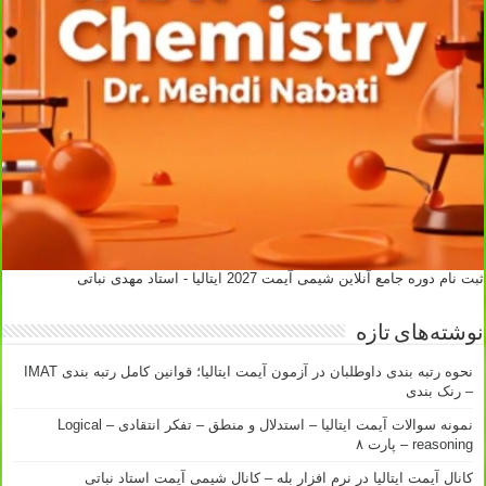
ثبت نام دوره جامع آنلاین شیمی آیمت 2027 ایتالیا - استاد مهدی نباتی
نوشته‌های تازه
نحوه رتبه بندی داوطلبان در آزمون آیمت ایتالیا؛ قوانین کامل رتبه بندی IMAT
– رنک بندی
نمونه سوالات آیمت ایتالیا – استدلال و منطق – تفکر انتقادی – Logical
reasoning – پارت ۸
کانال آیمت ایتالیا در نرم افزار بله – کانال شیمی آیمت استاد نباتی