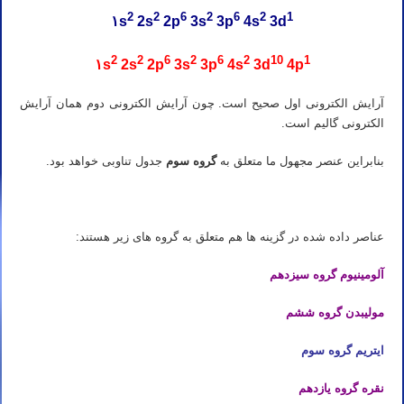
2
2
6
2
6
2
1
۱s
2s
2p
3s
3p
4s
3d
2
2
6
2
6
2
10
1
۱s
2s
2p
3s
3p
4s
3d
4p
آرایش الکترونی اول صحیح است. چون آرایش الکترونی دوم همان آرایش
الکترونی گالیم است.
بنابراین عنصر مجهول ما متعلق به
گروه سوم
جدول تناوبی خواهد بود.
عناصر داده شده در گزینه ها هم متعلق به گروه های زیر هستند:
آلومینیوم گروه سیزدهم
مولیبدن گروه ششم
ایتریم گروه سوم
نقره گروه یازدهم