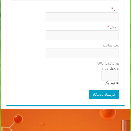
نام
*
ایمیل
*
وب‌ سایت
WC Captcha
هشتاد نه +
= نود یک