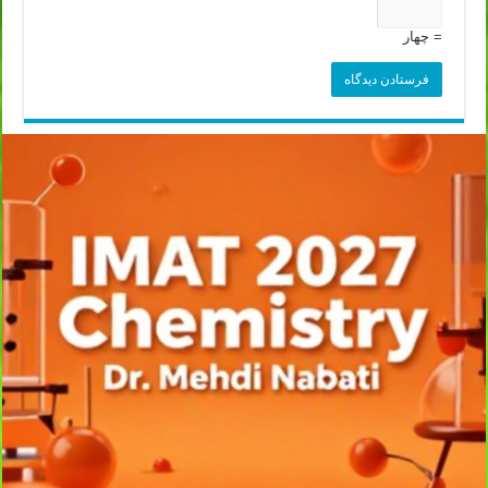
= چهار