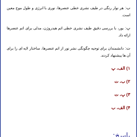
ب:
هر نوار رنگی در طیف نشری خطی عنصرها، نوری با انرژی و طول موج معین
است.
پ:
بور، با بررسی دقیق طیف نشری خطی اتم هیدروژن، مدلی برای اتم عنصرها
ارائه داد.
ت:
دانشمندان برای توجیه چگونگی نشر نور از اتم عنصرها، ساختار لایه ای را برای
آن ها پیشنهاد کردند.
۱) الف، پ
۲) ب، ت
۳) پ، ت
۴) الف، ب
پاسخ: