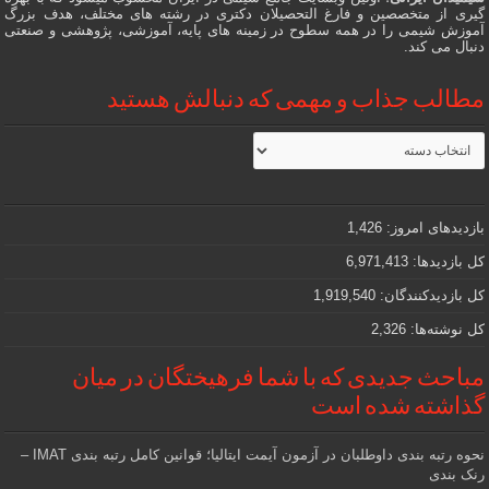
گیری از متخصصین و فارغ التحصیلان دکتری در رشته های مختلف، هدف بزرگ
آموزش شیمی را در همه سطوح در زمینه های پایه، آموزشی، پژوهشی و صنعتی
دنبال می کند.
مطالب جذاب و مهمی که دنبالش هستید
مطالب
جذاب
و
مهمی
که
دنبالش
بازدیدهای امروز:
1,426
هستید
کل بازدیدها:
6,971,413
کل بازدیدکنند‌گان:
1,919,540
کل نوشته‌ها:
2,326
مباحث جدیدی که با شما فرهیختگان در میان
گذاشته شده است
نحوه رتبه بندی داوطلبان در آزمون آیمت ایتالیا؛ قوانین کامل رتبه بندی IMAT –
رنک بندی