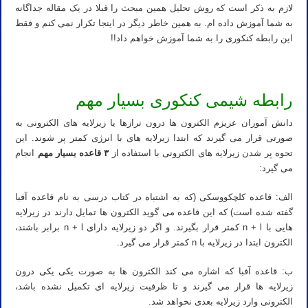
لازم به ذکر است که روش تحلیل همین مبحث را قبلا در یک مقاله جداگانه
به شما آموزش داده ام. به همین خاطر دیگر در اینجا تکرار نمی کنم و فقط
این رابطه کنکوری را به شما آموزش خواهم داد!!
رابطه شیمی کنکوری بسیار مهم
دانش آموزان عزیزم الکترون ها درون ترازها یا زیرلایه های الکترونی به
صورتی قرار می گیرند که ابتدا زیرلایه های با انرژی کمتر پر شوند. این
تحوه پر شدن زیرلایه های الکترونی با استفاده از
۳ قاعده بسیار مهم
انجام
می گیرد:
الف: قاعده کلچکووسکی (که به اشتباه در کتاب درسی به نام قاعده آفبا
گفته شده است) که این قاعده می گوید الکترون ها تمایل دارند در زیرلایه
هایی با n + l کمتر قرار بگیرند. و اگر دو زیرلایه دارای n + l برابر باشند،
الکترون ابتدا در زیرلایه با n کمتر قرار می گیرد.
ب: قاعده آفبا که اشاره می کند الکترون ها به صورت یکی یکی درون
زیرلایه ها قرار می گیرند و تا ظرفیت زیرلایه ای تکمیل نشده باشد،
الکترونی وارد زیرلایه بعدی نخواهد شد.