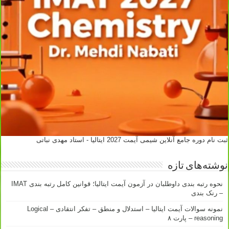
ثبت نام دوره جامع آنلاین شیمی آیمت 2027 ایتالیا - استاد مهدی نباتی
نوشته‌های تازه
نحوه رتبه بندی داوطلبان در آزمون آیمت ایتالیا؛ قوانین کامل رتبه بندی IMAT
– رنک بندی
نمونه سوالات آیمت ایتالیا – استدلال و منطق – تفکر انتقادی – Logical
reasoning – پارت ۸