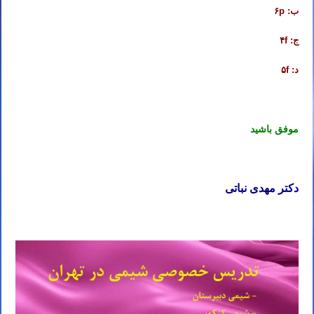
ب: ۶p
ج: ۴f
د: ۵f
موفق باشید
دکتر مهدی نباتی