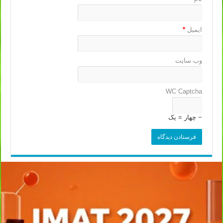
ایمیل
*
وب‌ سایت
WC Captcha
− چهار = یک