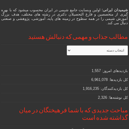
شیمیدان ایرانی
؛ اولین وبسایت جامع شیمی در ایران محسوب میشود که با بهره
گیری از متخصصین و فارغ التحصیلان دکتری در رشته های مختلف، هدف بزرگ
آموزش شیمی را در همه سطوح در زمینه های پایه، آموزشی، پژوهشی و صنعتی
دنبال می کند.
مطالب جذاب و مهمی که دنبالش هستید
مطالب
جذاب
و
مهمی
که
دنبالش
بازدیدهای امروز:
1,557
هستید
کل بازدیدها:
6,961,078
کل بازدیدکنند‌گان:
1,916,235
کل نوشته‌ها:
2,326
مباحث جدیدی که با شما فرهیختگان در میان
گذاشته شده است