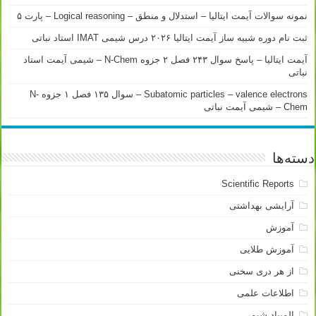
نمونه سوالات آیمت ایتالیا – استدلال و منطق – Logical reasoning – پارت ۵
ثبت نام دوره شبیه ساز آیمت ایتالیا ۲۰۲۶ درس شیمی IMAT استاد نباتی
آیمت ایتالیا – پاسخ سوال ۲۴۳ فصل ۲ جزوه N-Chem – شیمی آیمت استاد
نباتی
Subatomic particles – valence electrons – سوال ۱۳۵ فصل ۱ جزوه N-
Chem – شیمی آیمت نباتی
دسته‌ها
Scientific Reports
آرایشی بهداشتی
آموزش
آموزش طلایی
از هر دری سخنی
اطلاعات علمی
المپیاد شیمی