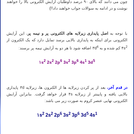
چون می دانند که بالای ۹۰ درصد داوطلبان آرایش الکترونی بالا را خواهند
نوشت و در ادامه به سوالات جواب خواهند داد!!)
با توجه به
اصل پایداری زیرلایه های الکترونی پر و نیمه پر
، این آرایش
الکترونی برای اینکه به پایداری بالایی برسد تمایل دارد که یک الکترون از
4
2
۴s
کم شده و به ۳d
اضافه شود تا هر دو به آرایش نیمه پر برسند:
2
2
6
2
6
1
5
۱s
2s
2p
3s
3p
4s
3d
در قدم آخر،
بعد از پر کردن زیرلایه ها از الکترون ها، زیرلایه ۳d پایداری
بالایی یافته و پایینتر از زیرلایه ۴s قرار خواهد گرفت. بنابراین آرایش
الکترونی نهایی عنصر کروم به صورت زیر می باشد:
2
2
6
2
6
5
1
۱s
2s
2p
3s
3p
3d
4s