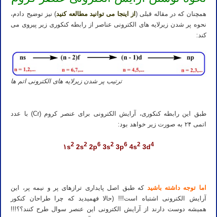
همچنان که در
مقاله قبلی
(
از اینجا می توانید مطالعه کنید
) نیز توضیح دادم،
نحوه پر شدن زیرلایه های الکترونی عناصر از رابطه کنکوری زیر پیروی می
کند:
ترتیب پر شدن زیرلایه های الکترونی اتم ها
طبق این رابطه کنکوری، آرایش الکترونی برای عنصر کروم (Cr) با عدد
اتمی ۲۴ به صورت زیر خواهد بود:
2
2
6
2
6
2
4
۱s
2s
2p
3s
3p
4s
3d
اما توجه داشته باشید
که طبق اصل پایداری ترازهای پر و نیمه پر، این
آرایش الکترونی اشتباه است!!! (حالا فهمیدید که چرا طراحان کنکور
همیشه دوست دارند از آرایش الکترونی این عنصر سوال طرح کنند؟؟!!!