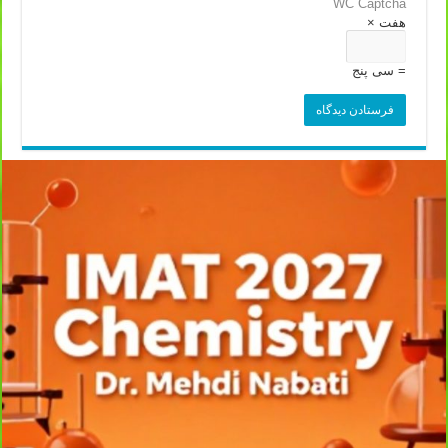
WC Captcha
هفت ×
= سی پنج