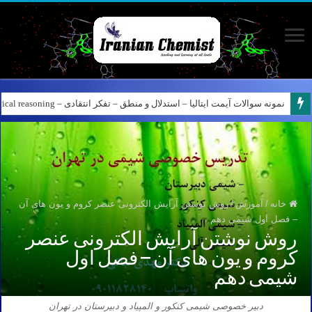
نمونه سوالات آیمت ایتالیا – استدلال و منطق – تفکر انتقادی – Logical reasoning – پارت ۸
کانال آیمت ایتالیا در نرم افزار بله – کانال شیمی آیمت استاد نباتی
خانه
/
آموزش
/
روش نوشتن آرایش الکترونی عنصر کروم و یون های آن
– فصل اول شیمی دهم
روش نوشتن آرایش الکترونی عنصر
کروم و یون های آن – فصل اول
شیمی دهم
دبیر خصوصی شیمی کنکور و المپیاد و دبیرستان در تهران