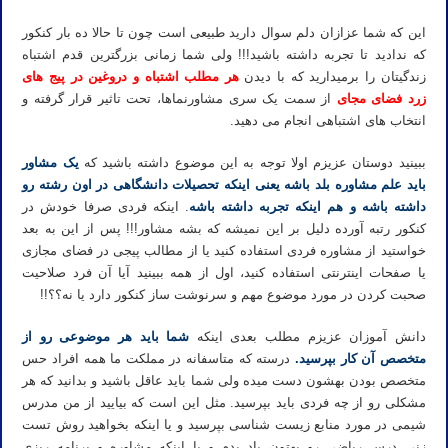
این که شما عزازان دلم سوال دارید طبیعی است چون تا حالا ده بار کنکور
که ندادید تا تجربه داشته باشید!!! ولی شما زمانی بزرگترین قدم اشتباه
زندگیتان را برمیدارید که با دیدن
هر مطلب اشتباه و دروغین در پیج های
زرد فضای مجای
از سمت یک سری مشاورنماها، تحت تاثیر قرار گرفته و
انتخاب های اشتباهی انجام می دهید.
ببینید دوستان عزیزم اولا توجه به این موضوع داشته باشید که
ی
ک
مشاور
باید علم مشاوره بلد باشه یعنی اینکه تحصیلات دانشگاهی در اون رشته رو
داشته باشه و هم اینکه تجربه داشته باشه
. اینکه فردی صرفا خودش در
کنکور رتبه آورده دلیل بر این نمیشه که بشه مشاور!!! پس از این به بعد
خواستید از مشاوره فردی استفاده کنید یا از مطالب پیجی در فضای مجازی
یا صفحات اینترنتی استفاده کنید، اول از همه ببینید آیا آن فرد صلاحیت
صحبت کردن در مورد موضوع مهم و سرنوشت ساز کنکور دارد یا نه؟؟!!
دانش آموزان عزیزم مطلب بعدی اینکه
شما باید هر موضوعی رو از
متخصص آن کار بپرسید.
درسته که متاسفانه در مملکت ما همه افراد حس
متخصص بودن بهشون دست میده ولی شما باید عاقل باشید و بدانید که هر
مشکلی رو از چه فردی باید بپرسید. مثل این است که بیایید از من مدرس
شیمی در مورد منابع زیست شناسی بپرسید و یا اینکه بخواهید روش تست
زنی درس ریاضی رو بهتون یاد بدم و یا اینکه مشاوره و برنامه ریزی