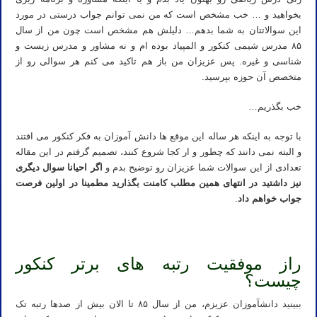
بخواهید و … خب مشخص است که من نمی توانم جواب درستی در مورد
این سوالاتتان به شما بدهم… دلیلش هم مشخص است چون من از سال
۸۵ مدرس شیمی کنکور و المپیاد بوده ام و نه مشاور و مدرس زیست و
شناسی و غیره. پس عزیزان من باز هم تاکید می کنم هر سوالی رو از
متخصص آن حوزه بپرسید.
خب بگذریم…
با توجه به اینکه هر ساله این موقع ها دانش آموزان به فکر کنکور می افتند
و البته نمی دانند که چطور و ار کجا شروع کنند، تصمیم گرفتم در این مقاله
تعدادی از این سوالات شما عزیزان رو توضیح بدم و
اگر احیانا سوال دیگری
نیز داشتید در انتهای همین مطلب کامنت بگذارید مطمینا در اولین فرصت
جواب خواهم داد
.
شیمی کنکور ۱۴۰۳ – بهترین روش مطالعه صفر تا صد درس شیمی
راز موفقیت رتبه های برتر کنکور
چیست؟
ببینید دانشآموزان عزیزم، من از سال ۸۵ تا الان بیش از صدها رتبه تک