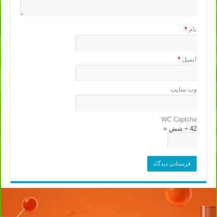
نام
*
ایمیل
*
وب‌ سایت
WC Captcha
42 ÷ شش =