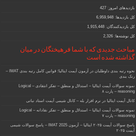
که
دنبالش
بازدیدهای امروز:
427
هستید
کل بازدیدها:
6,959,948
کل بازدیدکنند‌گان:
1,915,448
کل نوشته‌ها:
2,326
مباحث جدیدی که با شما فرهیختگان در میان
گذاشته شده است
نحوه رتبه بندی داوطلبان در آزمون آیمت ایتالیا؛ قوانین کامل رتبه بندی IMAT –
رنک بندی
نمونه سوالات آیمت ایتالیا – استدلال و منطق – تفکر انتقادی – Logical
reasoning – پارت ۸
کانال آیمت ایتالیا در نرم افزار بله – کانال شیمی آیمت استاد نباتی
نمونه سوالات آیمت ایتالیا – استدلال و منطق – تفکر نقادانه – Logical
reasoning – پارت ۷
پاسخ سوالات آیمت ۲۰۲۵ ایتالیا – آزمون IMAT 2025 – پاسخ سوالات شیمی
آیمت ۲۰۲۵