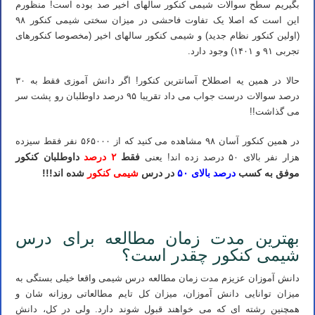
بگیریم سطح سوالات شیمی کنکور سالهای اخیر صد بوده است! منظورم
این است که اصلا یک تفاوت فاحشی در میزان سختی شیمی کنکور ۹۸
(اولین کنکور نظام جدید) و شیمی کنکور سالهای اخیر (مخصوصا کنکورهای
تجربی ۹۱ و ۱۴۰۱) وجود دارد.
حالا در همین یه اصطلاح آسانترین کنکور! اگر دانش آموزی فقط به ۳۰
درصد سوالات درست جواب می داد تقریبا ۹۵ درصد داوطلبان رو پشت سر
می گذاشت!!
در همین کنکور آسان ۹۸ مشاهده می کنید که از ۵۶۵۰۰۰ نفر فقط سیزده
فقط
۲ درصد
داوطلبان کنکور
هزار نفر بالای ۵۰ درصد زده اند! یعنی
موفق به کسب
درصد بالای ۵۰
در درس
شیمی کنکور
شده اند!!!
شیمی کنکور ۱۴۰۳ – بهترین روش مطالعه صفر تا صد درس شیمی
بهترین مدت زمان مطالعه برای درس
شیمی کنکور چقدر است؟
دانش آموزان عزیزم مدت زمان مطالعه درس شیمی واقعا خیلی بستگی به
میزان توانایی دانش آموزان، میزان کل تایم مطالعاتی روزانه شان و
همچنین رشته ای که می خواهند قبول شوند دارد. ولی در کل، دانش