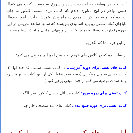
کند احساس وظیفه به او دست داده و شروع به نوشتن کتاب می کند!!!
همین اواخر در اوج ناباوری دیدم که کتابی برای شیمی کنکور به چاپ
رسیده که نویسنده اش تا همین دو ماه پیش خودش دانش آموز بوده!!!
باباجان کتاب تستی رو باید اساتیدی بنویسند که سالها سابقه تدریس در این
حوزه را دارند و دقیقا به تمام نکات ریز و پنهان تمامی مباحث آشنا هستند.
از این حرف ها که بگذریم…
از نظر بنده که در کلاس های خودم به دانش آموزانم معرفی می کنم:
کتاب های تستی برای دوره آموزشی:
۱- کتاب تستی شیمی IQ جلد اول ۲-
کتاب تستی شیمی مبتکران (توجه شود فقط یکی از این کتاب ها تهیه شود
و به شدت توصیه می کنم از چند منبعی پرهیز کنید.)
کتاب تستی برای دروه مرور:
کتاب مسائل شیمی کنکور نشر الگو
کتاب تستی برای دوره جمع بندی:
کتاب های سه سطحی قلم چی
شیمی کنکور ۱۴۰۳ – بهترین روش مطالعه صفر تا صد درس شیمی
آیا تست های کتاب تست شیمی را یک در