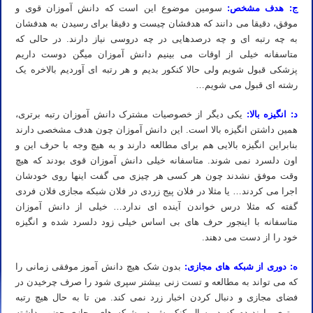
ج: هدف مشخص:
سومین موضوع این است که دانش آموزان قوی و
موفق، دقیقا می دانند که هدفشان چیست و دقیقا برای رسیدن به هدفشان
به چه رتبه ای و چه درصدهایی در چه دروسی نیاز دارند. در حالی که
متاسفانه خیلی از اوقات می بینیم دانش آموزان میگن دوست داریم
پزشکی قبول شویم ولی حالا کنکور بدیم و هر رتبه ای آوردیم بالاخره یک
رشته ای قبول می شویم…
د: انگیزه بالا:
یکی دیگر از خصوصیات مشترک دانش آموزان رتبه برتری،
همین داشتن انگیزه بالا است. این دانش آموزان چون هدف مشخصی دارند
بنابراین انگیزه بالایی هم برای مطالعه دارند و به هیچ وجه با حرف این و
اون دلسرد نمی شوند. متاسفانه خیلی دانش آموزان قوی بودند که هیچ
وقت موفق نشدند چون هر کسی هر چیزی می گفت اینها روی خودشان
اجرا می کردند… یا مثلا در فلان پیج زردی در فلان شبکه مجازی فلان فردی
گفته که مثلا درس خواندن آینده ای ندارد… خیلی از دانش آموزان
متاسفانه با اینجور حرف های بی اساس خیلی زود دلسرد شده و انگیزه
خود را از دست می دهند.
ه: دوری از شبکه های مجازی:
بدون شک هیچ دانش آموز موفقی زمانی را
که می تواند به مطالعه و تست زنی بیشتر سپری شود را صرف چرخیدن در
فضای مجازی و دنبال کردن اخبار زرد نمی کند. من تا به حال هیچ رتبه
برتری را ندیدم که در سال کنکورش در شبکه های مجازی حضور داشته