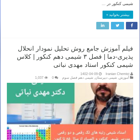
شیمی کنکور در …
بیشتر بخوانید »
فیلم آموزش جامع روش تحلیل نمودار انحلال
پذیری-دما | فصل ۳ شیمی دهم کنکور | کلاس
شیمی کنکور استاد مهدی نباتی
1402-04-09
Iranian Chemist
آموزش
,
شیمی دبیرستان
,
شیمی دهم فصل سوم
0
1,037