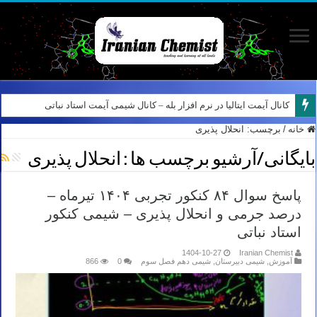
کانال آیمت ایتالیا در نرم افزار بله – کانال شیمی آیمت استاد نباتی
خانه
/
برچسب:
انحلال پذیری
بایگانی/آرشیو برچسب ها :
انحلال پذیری
پاسخ سوال ۸۴ کنکور تجربی ۱۴۰۴ تیرماه –
درصد جرمی و انحلال پذیری – شیمی کنکور
استاد نباتی
1404-10-27
Iranian Chemist
آموزش
,
شیمی دبیرستان
,
شیمی دهم فصل سوم
0
866