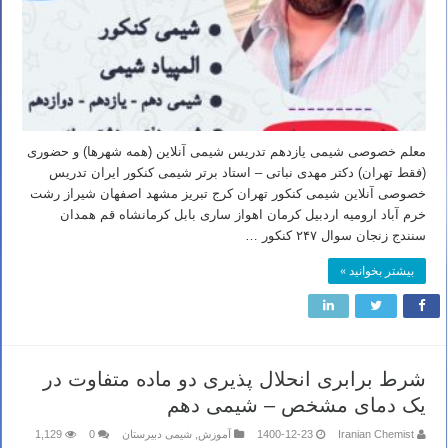
معلم خصوصی شیمی یازدهم تدریس شیمی آنلاین (همه شهرها) و حضوری
(فقط تهران) دکتر مهدی نباتی – استاد برتر شیمی کنکور ایران تدریس
خصوصی آنلاین شیمی کنکور تهران کرج تبریز مشهد اصفهان شیراز رشت
خرم آباد ارومیه اردبیل کرمان اهواز ساری بابل کرمانشاه قم همدان
سنندج زنجان سوال ۲۴۷ کنکور …
بیشتر بخوانید »
شرط برابری انحلال پذیری دو ماده متفاوت در
یک دمای مشخص – شیمی دهم
Iranian Chemist
1400-12-23
آموزش
,
شیمی دبیرستان
0
1,129