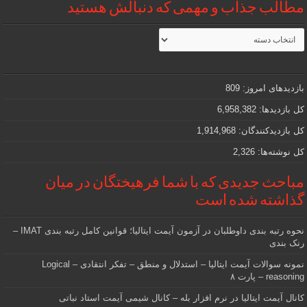
مطالب جذاب و مهمی که دنبالش هستید
مطالب
جذاب
و
مهمی
که
دنبالش
بازدیدهای امروز:
809
هستید
کل بازدیدها:
6,958,382
کل بازدیدکنند‌گان:
1,914,968
کل نوشته‌ها:
2,326
مباحث جدیدی که با شما فرهیختگان در میان
گذاشته شده است
نحوه رتبه بندی داوطلبان در آزمون آیمت ایتالیا؛ قوانین کامل رتبه بندی IMAT –
رنک بندی
نمونه سوالات آیمت ایتالیا – استدلال و منطق – تفکر انتقادی – Logical
reasoning – پارت ۸
کانال آیمت ایتالیا در نرم افزار بله – کانال شیمی آیمت استاد نباتی