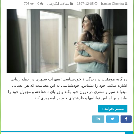
Iranian Chemist
1397-12-05
مقالات انگیزشی
0
706
ده گانه موفقیت در زندگی ۱ خودشناسی: سهراب سپهری در جمله زیبایی
اشاره میکند: خود را بشناس. خودشناسی به این معناست که هر انسانی
میتواند سیر و سفری در درون خود بکند و زوایای ناشناخته و مجهول خود را
بیابد و بر اساس تواناییها و ظرفیتهای خود برنامه ریزی کند …
بیشتر بخوانید »