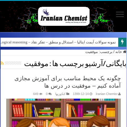
نمونه سوالات آیمت ایتالیا – استدلال و منطق – Logical reasoning – پارت ۵
نمونه سوالات آیمت ایتالیا – استدلال و منطق – تفکر نقاد – Logical reasoning – پارت ۶
خانه
/
برچسب:
موفقیت
بایگانی/آرشیو برچسب ها :
موفقیت
چگونه یک محیط مناسب برای آموزش مجازی
آماده کنیم – موفقیت در درس ها
Iranian Chemist
1399-12-14
کنکوریها
0
649