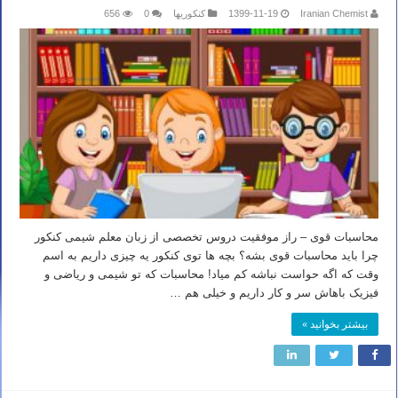
Iranian Chemist
1399-11-19
کنکوریها
0
656
محاسبات قوی – راز موفقیت دروس تخصصی از زبان معلم شیمی کنکور
چرا باید محاسبات قوی بشه؟ بچه ها توی کنکور یه چیزی داریم به اسم
وقت که اگه حواست نباشه کم میاد! محاسبات که تو شیمی و ریاضی و
فیزیک باهاش سر و کار داریم و خیلی هم …
بیشتر بخوانید »