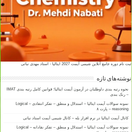
ثبت نام دوره جامع آنلاین شیمی آیمت 2027 ایتالیا - استاد مهدی نباتی
نوشته‌های تازه
نحوه رتبه بندی داوطلبان در آزمون آیمت ایتالیا؛ قوانین کامل رتبه بندی IMAT
– رنک بندی
نمونه سوالات آیمت ایتالیا – استدلال و منطق – تفکر انتقادی – Logical
reasoning – پارت ۸
کانال آیمت ایتالیا در نرم افزار بله – کانال شیمی آیمت استاد نباتی
نمونه سوالات آیمت ایتالیا – استدلال و منطق – تفکر نقادانه – Logical