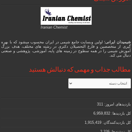
Iranian Chemist
شیمیدان ایرانی
؛ اولین وبسایت جامع شیمی در ایران محسوب میشود که با بهره
گیری از متخصصین و فارغ التحصیلان دکتری در رشته های مختلف، هدف بزرگ
آموزش شیمی را در همه سطوح در زمینه های پایه، آموزشی، پژوهشی و صنعتی
دنبال می کند.
مطالب جذاب و مهمی که دنبالش هستید
مطالب
جذاب
و
مهمی
که
دنبالش
بازدیدهای امروز:
311
هستید
کل بازدیدها:
6,959,832
کل بازدیدکنند‌گان:
1,915,419
کل نوشته‌ها:
2,326