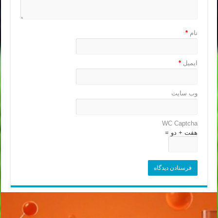
نام
*
ایمیل
*
وب‌ سایت
WC Captcha
هفت + دو =