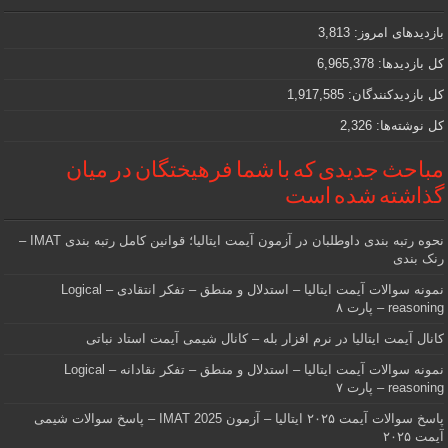
که
دنبالش
بازدیدهای امروز:
3,813
هستید
کل بازدیدها:
6,965,378
کل بازدیدکنند‌گان:
1,917,585
کل نوشته‌ها:
2,326
مباحث جدیدی که با شما فرهیختگان در میان
گذاشته شده است
نحوه رتبه بندی داوطلبان در آزمون آیمت ایتالیا؛ قوانین کامل رتبه بندی IMAT –
رنک بندی
نمونه سوالات آیمت ایتالیا – استدلال و منطق – تفکر انتقادی – Logical
reasoning – پارت ۸
کانال آیمت ایتالیا در نرم افزار بله – کانال شیمی آیمت استاد نباتی
نمونه سوالات آیمت ایتالیا – استدلال و منطق – تفکر نقادانه – Logical
reasoning – پارت ۷
پاسخ سوالات آیمت ۲۰۲۵ ایتالیا – آزمون IMAT 2025 – پاسخ سوالات شیمی
آیمت ۲۰۲۵