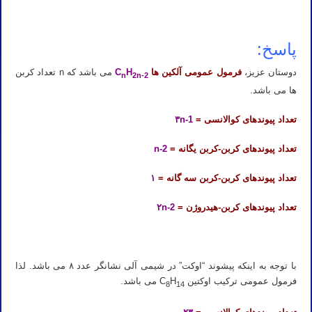
پاسخ:
دوستان عزیز،
فرمول عمومی آلکین ها
C
H
می باشد که n تعداد کربن
n
2n-2
ها می باشد.
تعداد پیوندهای کوالانسی =
۳n-1
تعداد پیوندهای کربن-کربن یگانه =
n-2
تعداد پیوندهای کربن-کربن سه گانه =
۱
تعداد پیوندهای کربن-هیدروژن =
۲n-2
با توجه به اینکه پیشوند “اوکت” در شیمی آلی نشانگر عدد ۸ می باشد. لذا
فرمول عمومی ترکیب اوکتین C
H
می باشد.
8
14