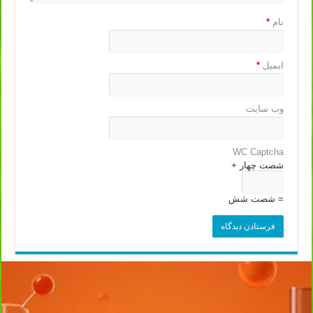
نام
*
ایمیل
*
وب‌ سایت
WC Captcha
شصت چهار +
= شصت شش