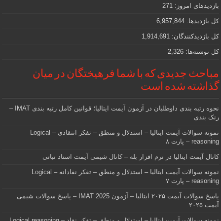
دنبالش
بازدیدهای امروز:
271
هستید
کل بازدیدها:
6,957,844
کل بازدیدکنند‌گان:
1,914,691
کل نوشته‌ها:
2,326
مباحث جدیدی که با شما فرهیختگان در میان
گذاشته شده است
نحوه رتبه بندی داوطلبان در آزمون آیمت ایتالیا؛ قوانین کامل رتبه بندی IMAT –
رنک بندی
نمونه سوالات آیمت ایتالیا – استدلال و منطق – تفکر انتقادی – Logical
reasoning – پارت ۸
کانال آیمت ایتالیا در نرم افزار بله – کانال شیمی آیمت استاد نباتی
نمونه سوالات آیمت ایتالیا – استدلال و منطق – تفکر نقادانه – Logical
reasoning – پارت ۷
پاسخ سوالات آیمت ۲۰۲۵ ایتالیا – آزمون IMAT 2025 – پاسخ سوالات شیمی
آیمت ۲۰۲۵
نمونه سوالات آیمت ایتالیا – استدلال و منطق – تفکر نقاد – Logical reasoning