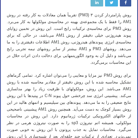
روش پارامتردار کردن ۳ (PM3) تقریبأ همان معادلات به کار رفته در
روش
AM1
را فقط با یک مجموعه‌ی بهینه در محاسبه‌ی مولکولها به کار می‌برد.
روش PM3 برای محاسبه‌ی ترکیبات رایج است. این روش در تخمین زوایای
پیوند هیدروژنی خیلی دقیقتر از
روش AM1
می‌باشد، در حالی که برای
محاسبه‌ی انرژی پیوندهای هیدروژنی،
روش AM1
اطلاعات دقیقتری را به ما
می‌دهد. روشهای PM3 و
AM1
بیشتر از سایر
روشهای نیمه تجربی
رایج
می‌باشد و دلیل آن به وجود الگوریتمهایی برای دخالت دادن اثرات حلال در
این محاسبات برمی‌گردد.
برای روش PM3 نیز مزایا و معایبی را می‌توان اشاره کرد. تمامی گرماهای
تشکیل محاسبه شده با این روش دقیقتر از مقادیر محاسبه شده با
روش
AM1
می‌باشد. این روش، مولکولهای با ظرفیت زیاد را بهتر مدلسازی
می‌کند. پیشبینی انرژی سد چرخشی حول پیوند C-N در پپتیدها با این روش
نتایج ضعیفی را به ما می‌دهد. پیوندهای بین سیلیسیم و اتمهای هالید در این
روش بسیار کوچک به دست می‌آید. همچنین
روش AM1
پیشبینی ناصحیحی
از حالتهای الکترونیکی ترکیبات ژرمانیوم دارد. این روش در محاسبات
مولکولی، همیشه اتم نیتروژن sp3 را به صورت نیتروژن هرمی در نظر
می‌گیرد. محاسبات تمایل به جذب پروتون با این روش به خوبی صورت
نمی‌پذیرد. تعدادی از ترکیبات چند حلقه‌ای بعد از شبیه‌سازی با این روش