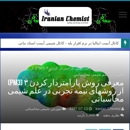
نمونه سوالات آیمت ایتالیا – استدلال و منطق – تفکر نقادانه – Logical reasoning – پارت ۷
کانال آیمت ایتالیا در نرم افزار بله – کانال شیمی آیمت استاد نباتی
خانه
/
آموزش
/
معرفی روش پارامتردار کردن ۳ (PM3) از روشهای نیمه
تجربی در علم شیمی محاسباتی
معرفی روش پارامتردار کردن ۳ (PM3)
از روشهای نیمه تجربی در علم شیمی
محاسباتی
Iranian Chemist
1397-07-13
آموزش
,
شیمی محاسباتی
نظری بدهید
1,340 بازدید