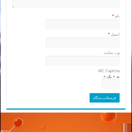
نام
*
ایمیل
*
وب‌ سایت
WC Captcha
نه + یک =