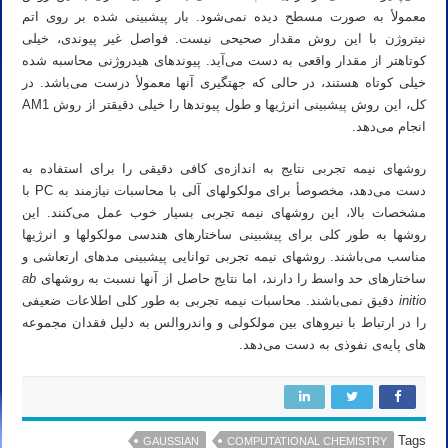
معمولأ به صورت مسطح دیده نمی‌شود. بار پیشبینی شده بر روی اتم
نیتروژن با این روش مقدار صحیحی نیست. فواصل غیر پیوندی، خیلی
کوتاهتر از مقدار واقعی به دست می‌آید. پیوندهای هیدروژنی محاسبه شده
خیلی کوتاه هستند، در حالی که جهتگیری آنها معمولأ درست می‌باشد. در
کل، این روش پیشبینی انرژیها و طول پیوندها را خیلی دقیقتر از
روش AM1
انجام می‌دهد.
روشهای نیمه تجربی
نتایج به اندازه‌ی کافی دقیقی را برای استفاده به
دست می‌دهد، مخصوصأ برای مولکولهای آلی با محاسبات نیازمند به PC با
مشخصات بالا، این روشهای نیمه تجربی بسیار خوب عمل می‌کنند. این
روشها به طور کلی برای پیشبینی ساختارهای هندسی مولکولها و انرژیها
مناسب می‌باشند. روشهای نیمه تجربی توانایی پیشبینی مدهای ارتعاشی و
ساختارهای حد واسط را دارند، اما نتایج حاصل از آنها نسبت به روشهای
ab
initio
دقیق نمی‌باشند. محاسبات نیمه تجربی به طور کلی اطلاعات ضعیفی
را در ارتباط با نیروهای بین مولکولی و واندروالس به دلیل فقدان مجموعه
های پایه‌ی نفوذی به دست می‌دهد.
Tags
GAUSSIAN
COMPUTATIONAL CHEMISTRY