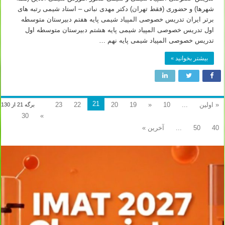
شهرها) و حضوری (فقط تهران) دکتر مهدی نباتی – استاد شیمی رتبه های
برتر ایران تدریس خصوصی المپیاد شیمی پایه هفتم دبیرستان متوسطه
اول تدریس خصوصی المپیاد شیمی پایه هشتم دبیرستان متوسطه اول
تدریس خصوصی المپیاد شیمی پایه نهم …
بیشتر بخوانید »
21
« اولین
...
10
«
19
20
22
23
برگه 21 از 130
30
»
40
50
...
آخرین »