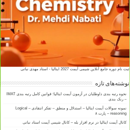
ثبت نام دوره جامع آنلاین شیمی آیمت 2027 ایتالیا - استاد مهدی نباتی
نوشته‌های تازه
نحوه رتبه بندی داوطلبان در آزمون آیمت ایتالیا؛ قوانین کامل رتبه بندی IMAT
– رنک بندی
نمونه سوالات آیمت ایتالیا – استدلال و منطق – تفکر انتقادی – Logical
reasoning – پارت ۸
کانال آیمت ایتالیا در نرم افزار بله – کانال شیمی آیمت استاد نباتی