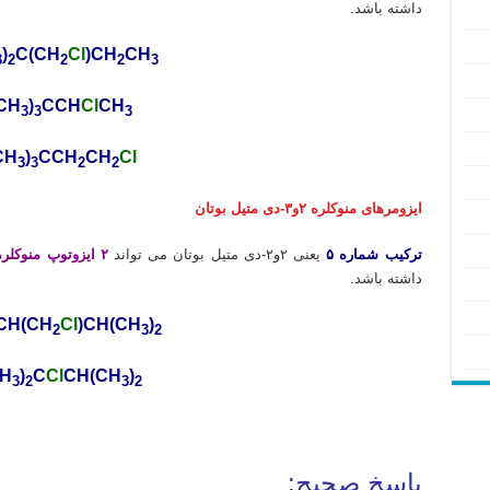
داشته باشد.
)
C(CH
Cl
)CH
CH
3
2
2
2
3
CH
)
CCH
Cl
CH
3
3
3
CH
)
CCH
CH
Cl
3
3
2
2
ایزومرهای منوکلره ۲و۳-دی متیل بوتان
ترکیب شماره ۵
یعنی ۲و۲-دی متیل بوتان می تواند
۲ ایزوتوپ منوکلره
داشته باشد.
CH(CH
Cl
)CH(CH
)
2
3
2
CH
)
C
Cl
CH(CH
)
3
2
3
2
تدریس تضمینی المپیاد شیمی مرحله اول و دوم استاد مهدی نباتی
پاسخ صحیح: