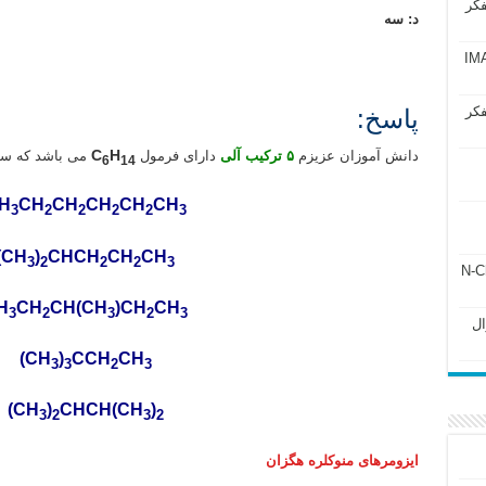
فکر
د: سه
آزمون IMAT 2025
المپیاد شیمی مرحله اول المپیاد شیمی مرحله دوم تدریس المپیاد شیمی مرحله اول تدریس المپیاد شیمی مرحله دوم تد
فکر
پاسخ:
C
H
دانش آموزان عزیزم
۵ ترکیب آلی
دارای فرمول
می باشد که ساخ
6
14
H
CH
CH
CH
CH
CH
3
2
2
2
2
3
CH
)
CHCH
CH
CH
3
2
2
2
3
ل ۲۴۳ فصل ۲ جزوه N-Chem
H
CH
CH(CH
)CH
CH
3
2
3
2
3
Subato – سوال
(CH
)
CCH
CH
3
3
2
3
CH
)
CHCH(CH
)
3
2
3
2
ایزومرهای منوکلره هگزان