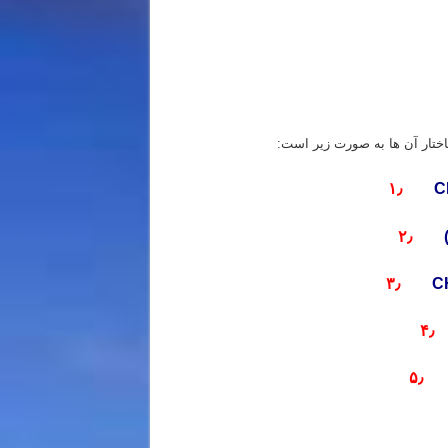
ریس خصوصی المپیاد شیمی مرحله اول
تار آن ها به صورت زیر است:
۱٫
C
۲٫
(
۳٫
C
۴٫
۵٫
(