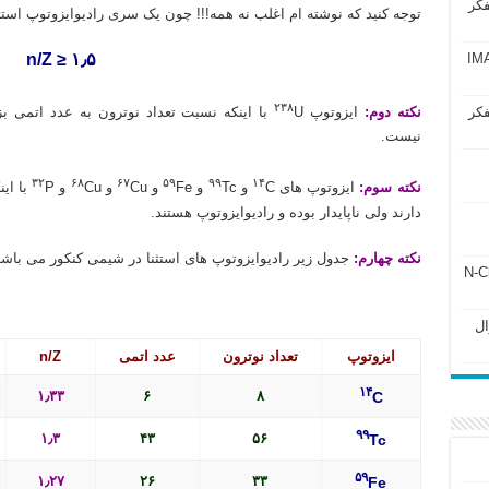
فکر
توجه کنید که نوشته ام اغلب نه همه!!! چون یک سری رادیوایزوتوپ استثنا
آزمون IMAT 2025
n/Z ≥ ۱٫۵
۲۳۸
فکر
نکته دوم:
ایزوتوپ
نیست.
۳۲
۶۸
۶۷
۵۹
۹۹
۱۴
نکته سوم:
ایزوتوپ های
C و
Tc و
Fe و
Cu و
Cu و
دارند ولی ناپایدار بوده و رادیوایزوتوپ هستند.
نکته چهارم:
جدول زیر رادیوایزوتوپ های استثنا در شیمی کنکور می باشد
ل ۲۴۳ فصل ۲ جزوه N-Chem
Subato – سوال
ایزوتوپ
تعداد نوترون
عدد اتمی
n/Z
۱۴
۱٫۳۳
۶
۸
C
۹۹
۱٫۳
۴۳
۵۶
Tc
۵۹
۱٫۲۷
۲۶
۳۳
Fe