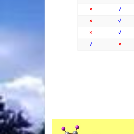
×
√
×
√
×
√
√
×