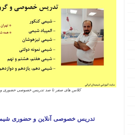
کلاس های صفر تا صد تدریس خصوصی حضوری و آنل
کرمانشاه ارومیه رشت زاهدان همدان کرمان یزد اردبیل بندرعباس اراک اسلامشهر زنجان قزوین سنندج خرم آباد گرگان 
تدریس خصوصی آنلاین و حضوری شیمی 
کاشان ملارد دزفول جزیره کیش نیشابور بابل سبزوار آمل پاکدشت نجف آباد بروجرد آبادان قزچک بجنورد ورامین شاهین