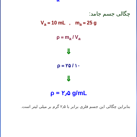
چگالی جسم جامد:
V
= 10 mL , m
= 25 g
a
a
ρ = m
/ V
a
a
⇓
ρ = ۲۵ / ۱۰
⇓
ρ = ۲٫۵ g/mL
بنابراین چگالی این جسم فلزی برابر با ۲٫۵ گرم بر میلی لیتر است.
تدریس خصوصی آنلاین المپیاد شیمی تهران کرج تبریز مشهد اصفهان شیراز رشت خرم آباد ارومیه اردبیل کرمان اهواز ساری
بابل کرمانشاه قم همدان سنندج زنجان