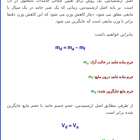
اصل ارشمیدس، یک روش برای تعیین چگالی جامدات نامحلول در آب
است. بر پایه اصل ارشمیدس، زمانی که یک شی جامد در یک سیال یا
مایعی معلق می شود، دچار کاهش وزن می شود که این کاهش وزن دقیقا
برابر با وزن مایعی است که جایگزین می شود.
بنابراین خواهیم داشت:
m
= m
– m
d
a
f
جرم ماده جامد در حالت آزاد:
m
a
جرم ماده جامد درون مایع:
m
f
جرم مایع جایگزین شده:
m
d
از طرفی مطابق اصل ارشمیدس، حجم جسم جامد با حجم مایع جایگزین
شده برابر است.
V
= V
d
a