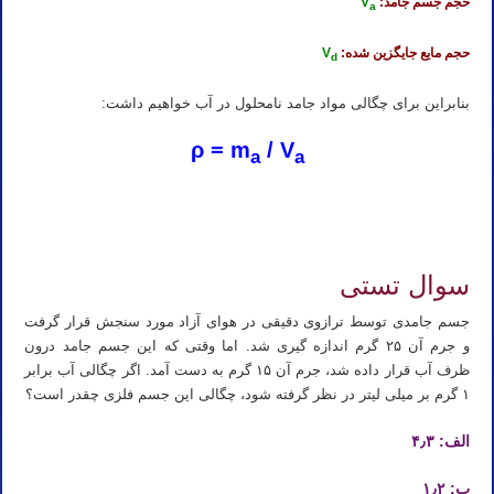
حجم جسم جامد:
V
a
حجم مایع جایگزین شده:
V
d
بنابراین برای چگالی مواد جامد نامحلول در آب خواهیم داشت:
ρ = m
/ V
a
a
تدریس خصوصی آنلاین المپیاد شیمی
تهران مشهد اصفهان کرج شیراز تبریز قم اهواز کرمانشاه ارومیه رشت زاهدان همدان
کرمان یزد اردبیل بندرعباس اراک اسلامشهر ساری بابل
سوال تستی
جسم جامدی توسط ترازوی دقیقی در هوای آزاد مورد سنجش قرار گرفت
و جرم آن ۲۵ گرم اندازه گیری شد. اما وقتی که این جسم جامد درون
ظرف آب قرار داده شد، جرم آن ۱۵ گرم به دست آمد. اگر چگالی آب برابر
۱ گرم بر میلی لیتر در نظر گرفته شود، چگالی این جسم فلزی چقدر است؟
الف: ۴٫۳
ب: ۱٫۲