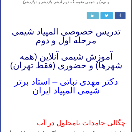
و نهم) و شیمی متوسطه دوم (دهم، یازدهم و دوازدهم)
تدریس خصوصی المپیاد شیمی
مرحله اول و دوم
آموزش شیمی آنلاین (همه
شهرها) و حضوری (فقط تهران)
دکتر مهدی نباتی – استاد برتر
شیمی المپیاد ایران
تدریس خصوصی آنلاین المپیاد شیمی
تهران مشهد اصفهان کرج شیراز تبریز قم اهواز کرمانشاه ارومیه رشت زاهدان همدان
کرمان یزد اردبیل بندرعباس اراک اسلامشهر ساری بابل
چگالی جامدات نامحلول در آب