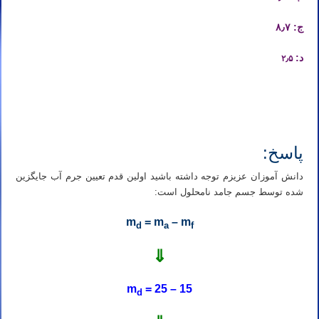
ج: ۸٫۷
د:
۲٫۵
تدریس خصوصی آنلاین المپیاد شیمی
تهران مشهد اصفهان کرج شیراز تبریز قم اهواز کرمانشاه ارومیه رشت زاهدان همدان
کرمان یزد اردبیل بندرعباس اراک اسلامشهر ساری بابل
پاسخ:
دانش آموزان عزیزم توجه داشته باشید اولین قدم تعیین جرم آب جایگزین
شده توسط جسم جامد نامحلول است:
m
= m
– m
d
a
f
⇓
m
= 25 – 15
d