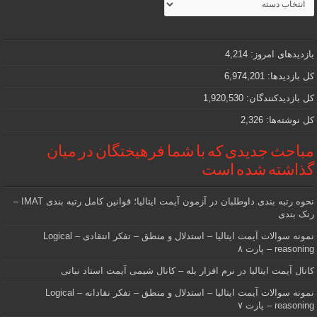
جذاب
و
مهمی
که
دنبالش
بازدیدهای امروز:
4,214
هستید
کل بازدیدها:
6,974,201
کل بازدیدکنند‌گان:
1,920,530
کل نوشته‌ها:
2,326
مباحث جدیدی که با شما فرهیختگان در میان
گذاشته شده است
نحوه رتبه بندی داوطلبان در آزمون آیمت ایتالیا؛ قوانین کامل رتبه بندی IMAT –
رنک بندی
نمونه سوالات آیمت ایتالیا – استدلال و منطق – تفکر انتقادی – Logical
reasoning – پارت ۸
کانال آیمت ایتالیا در نرم افزار بله – کانال شیمی آیمت استاد نباتی
نمونه سوالات آیمت ایتالیا – استدلال و منطق – تفکر نقادانه – Logical
reasoning – پارت ۷