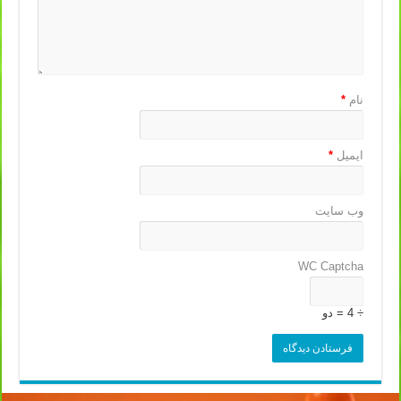
نام
*
ایمیل
*
وب‌ سایت
WC Captcha
÷ 4 = دو