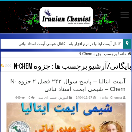
کانال آیمت ایتالیا در نرم افزار بله – کانال شیمی آیمت استاد نباتی
خانه
/
برچسب:
جزوه N-Chem
بایگانی/آرشیو برچسب ها :
جزوه N-Chem
آیمت ایتالیا – پاسخ سوال ۲۴۳ فصل ۲ جزوه N-
Chem – شیمی آیمت استاد نباتی
Iranian Chemist
1404-11-17
آموزش
,
شیمی آی مت
0
649