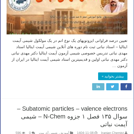
تعیین درصد فراوانی ایزوتوپهای یک نوع اتم در یک مولکول شیمی آیمت
ایتالیا – استاد نباتی ثبت نام دوره های آنلاین شیمی آیمت ایتالیا استاد
مهدی نباتی تدریس خصوصی شیمی آزمون آیمت ایتالیا دکتر مهدی نباتی
دکتر مهدی نباتی اولین و قدیمیترین استاد شیمی آیمت ایتالیا در ایران از
آزمون …
بیشتر بخوانید »
Subatomic particles – valence electrons –
سوال ۱۳۵ فصل ۱ جزوه N-Chem – شیمی
آیمت نباتی
Iranian Chemist
1404-11-08
آموزش
,
شیمی آی مت
0
596