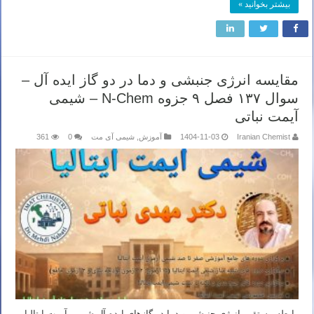
بیشتر بخوانید »
مقایسه انرژی جنبشی و دما در دو گاز ایده آل –
سوال ۱۳۷ فصل ۹ جزوه N-Chem – شیمی
آیمت نباتی
Iranian Chemist
1404-11-03
آموزش
,
شیمی آی مت
0
361
رابطه مستقیم انرژی جنبشی و دما در گازهای ایده آل شیمی آیمت ایتالیا –