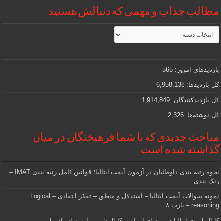
مطالب جذاب و مهمی که دنبالش هستید
مطالب
جذاب
و
مهمی
که
دنبالش
بازدیدهای امروز:
565
هستید
کل بازدیدها:
6,958,138
کل بازدیدکنند‌گان:
1,914,849
کل نوشته‌ها:
2,326
مباحث جدیدی که با شما فرهیختگان در میان
گذاشته شده است
نحوه رتبه بندی داوطلبان در آزمون آیمت ایتالیا؛ قوانین کامل رتبه بندی IMAT –
رنک بندی
نمونه سوالات آیمت ایتالیا – استدلال و منطق – تفکر انتقادی – Logical
reasoning – پارت ۸
کانال آیمت ایتالیا در نرم افزار بله – کانال شیمی آیمت استاد نباتی