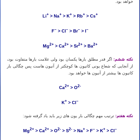
خواهد بود.
+
+
+
+
+
Li
> Na
> K
> Rb
> Cs
–
–
–
–
F
> Cl
> Br
> I
2+
2+
2+
2+
Mg
> Ca
> Sr
> Ba
نکته ششم:
اگر قدر مطلق بارها یکسان بود ولی علامت بارها متفاوت بود،
از آنجایی که شعاع یونی کاتیون ها کوچکتر از آنیون هاست پس چگالی بار
کاتیون ها بیشتر از آنیون ها خواهد بود.
2+
2-
Ca
> O
+
–
K
> Cl
نکته هفتم:
ترتیب مهم چگالی بار یون های زیر باید یاد گرفته شود:
2+
2+
2-
2-
+
–
+
–
Mg
> Ca
> O
> S
> Na
> F
> K
> Cl