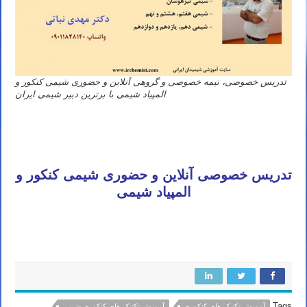
تدریس خصوصی، نیمه خصوصی و گروهی آنلاین و حضوری شیمی کنکور و
المپیاد شیمی با برترین دبیر شیمی ایران
معلم شیمی کنکور تهران مشهد اصفهان کرج شیراز تبریز قم اهواز کرمانشاه ارومیه رشت زاهدان همدان کرمان یزد اردبیل
بندرعباس اراک اسلامشهر زنجان قزوین سنندج خرم آباد گرگان ساری شهریار شهر قدس کاشان ملارد دزفول نیشابور بابل
خمینی شهر سبزوار گلستان آمل پاکدشت نجف آباد بروجرد آبادان قرچک بجنورد ورامین بوشهر ساوه
تدریس خصوصی آنلاین و حضوری شیمی کنکور و
المپیاد شیمی
قائم شهر بیرجند نسیم شهر سیرجان خوی ایلام بوکان شهرکرد سمنان فردیس مراغه شاهین شهر ملایر مهاباد سقز بندر ماهشهر
رفسنجان گنبد کاووس شاهرود مرودشت کمال شهر
Tags
آموزش تکنیک های کنکوری
آموزش تکنیک های کنکوری شیمی