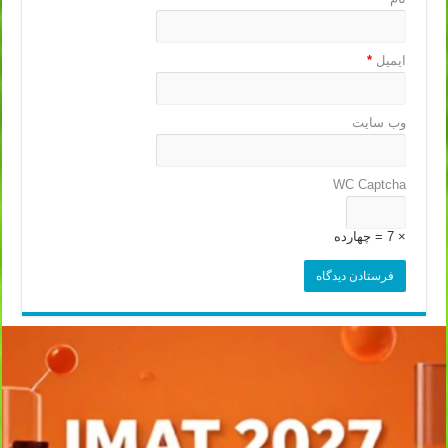
ایمیل
*
وب‌ سایت
WC Captcha
× 7 = چهارده