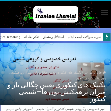
نمونه سوالات آیمت ایتالیا – استدلال و منطق – تفکر نقادانه – Logical reasoning – پارت ۷
خانه
/
آموزش
/
تکنیک های کنکوری تعیین چگالی بار و میزان برهمکنش
یون ها – شیمی کنکور
تکنیک های کنکوری تعیین چگالی بار و
میزان برهمکنش یون ها – شیمی
کنکور
دبیر خصوصی و گروهی شیمی کنکور و المپیاد شیمی - آموزش جامع شیمی