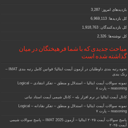
که
دنبالش
بازدیدهای امروز:
3,287
هستید
کل بازدیدها:
6,969,113
کل بازدیدکنند‌گان:
1,918,763
کل نوشته‌ها:
2,326
مباحث جدیدی که با شما فرهیختگان در میان
گذاشته شده است
نحوه رتبه بندی داوطلبان در آزمون آیمت ایتالیا؛ قوانین کامل رتبه بندی IMAT –
رنک بندی
نمونه سوالات آیمت ایتالیا – استدلال و منطق – تفکر انتقادی – Logical
reasoning – پارت ۸
کانال آیمت ایتالیا در نرم افزار بله – کانال شیمی آیمت استاد نباتی
نمونه سوالات آیمت ایتالیا – استدلال و منطق – تفکر نقادانه – Logical
reasoning – پارت ۷
پاسخ سوالات آیمت ۲۰۲۵ ایتالیا – آزمون IMAT 2025 – پاسخ سوالات شیمی
آیمت ۲۰۲۵