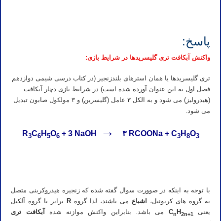
المپیاد شیمی مرحله اول المپیاد شیمی مرحله دوم تدریس المپیاد شیمی مرحله اول تدریس المپیاد شیمی مرحله دوم تدریس
خصوصی المپیاد شیمی مرحله اول
پاسخ:
واکنش آبکافت تری گلیسریدها در شرایط بازی:
تری گلیسریدها یا همان استرهای بلندزنجیر (در کتاب درسی شیمی دوازدهم
فصل اول به این عنوان آورده شده است) در شرایط بازی دچار آبکافت
(هیدرولیز) می شود و به الکل ۳ عامل (گلیسرین) و ۳ مولکول صابون تبدیل
می شود.
→
R
C
H
O
+ 3 NaOH
۳ RCOONa + C
H
O
3
6
5
6
3
8
3
المپیاد شیمی مرحله اول المپیاد شیمی مرحله دوم تدریس المپیاد شیمی مرحله اول تدریس المپیاد شیمی مرحله دوم تدریس
خصوصی المپیاد شیمی مرحله اول
با توجه به اینکه در صوورت سوال گفته شده که زنجیره هیدروکربنی متصل
به گروه های کربونیل،
اشباع
می باشند، لذا گروه
R
برابر با گروه آلکیل
یعنی
H
C
می باشد. بنابراین واکنش موازنه شده
آبکافت تری
n
2n+1