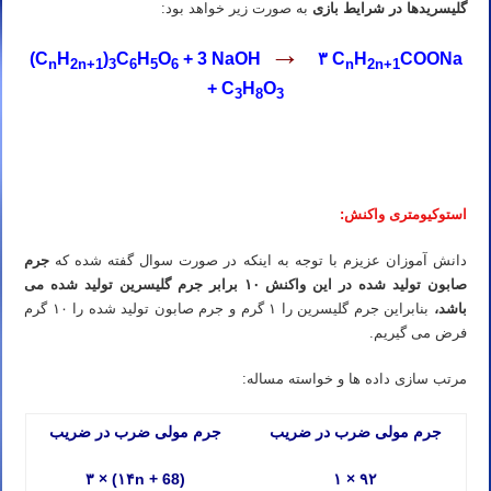
گلیسریدها در شرایط بازی
به صورت زیر خواهد بود:
→
(C
H
)
C
H
O
+ 3 NaOH
۳ C
H
COONa
n
2n+1
3
6
5
6
n
2n+1
+ C
H
O
3
8
3
المپیاد شیمی مرحله اول المپیاد شیمی مرحله دوم تدریس المپیاد شیمی مرحله اول تدریس المپیاد شیمی مرحله دوم تدریس
خصوصی المپیاد شیمی مرحله اول
استوکیومتری واکنش:
دانش آموزان عزیزم با توجه به اینکه در صورت سوال گفته شده که
جرم
صابون تولید شده در این واکنش ۱۰ برابر جرم گلیسرین تولید شده می
باشد،
بنابراین جرم گلیسرین را ۱ گرم و جرم صابون تولید شده را ۱۰ گرم
فرض می گیریم.
مرتب سازی داده ها و خواسته مساله:
جرم مولی ضرب در ضریب
جرم مولی ضرب در ضریب
۳ × (۱۴n + 68)
۱ × ۹۲