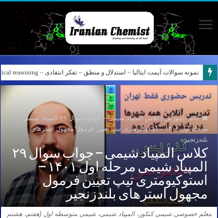
نمونه سوالات آیمت ایتالیا – استدلال و منطق – تفکر انتقادی – Logical reasoning – پارت ۸
کانال آیمت ایتالیا در نرم افزار بله – کانال شیمی آیمت استاد نباتی
خانه
/
آموزش
/
کلاس المپیاد شیمی – جواب سوال ۲۹ المپیاد شیمی
مرحله اول ۱۴۰۱ – استوکیومتری تیپ تعیین فرمول مجهول استرهای
بلندزنجیر
کلاس المپیاد شیمی – جواب سوال ۲۹
المپیاد شیمی مرحله اول ۱۴۰۱ –
استوکیومتری تیپ تعیین فرمول
مجهول استرهای بلندزنجیر
معلم خصوصی شیمی کنکور، المپیاد شیمی، شیمی متوسطه اول (هفتم، هشتم