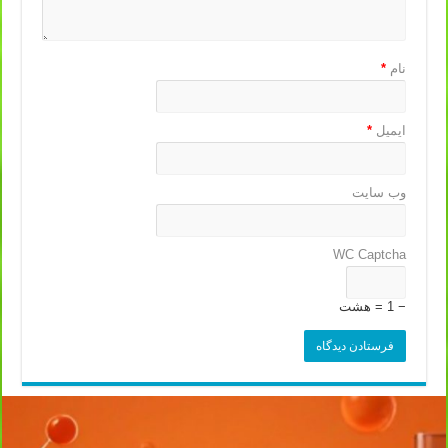
نام
*
ایمیل
*
وب‌ سایت
WC Captcha
− 1 = هشت