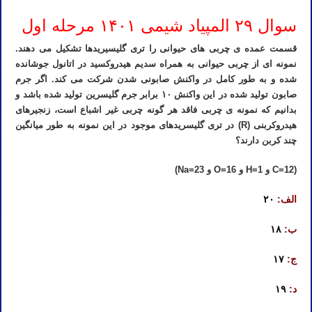
سوال ۲۹ المپیاد شیمی ۱۴۰۱ مرحله اول
قسمت عمده ی چربی های حیوانی را تری گلیسیریدها تشکیل می دهند.
نمونه ای از چربی حیوانی به همراه سدیم هیدروکسید در اتانول جوشانده
شده و به طور کامل در واکنش صابونی شدن شرکت می کند. اگر جرم
صابون تولید شده در این واکنش ۱۰ برابر جرم گلیسرین تولید شده باشد و
بدانیم که نمونه ی چربی فاقد هر گونه چربی غیر اشباع است، زنجیرهای
هیدروکربنی (R) در تری گلیسریدهای موجود در این نمونه به طور میانگین
چند کربن دارند؟
(C=12 و H=1 و O=16 و Na=23)
الف:
۲۰
ب:
۱۸
ج:
۱۷
د:
۱۹