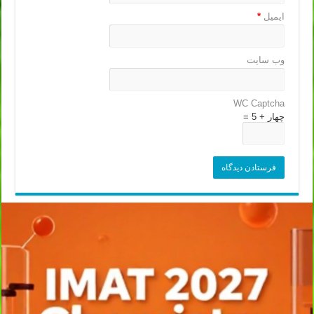
ایمیل
*
وب‌ سایت
WC Captcha
چهار + 5 =