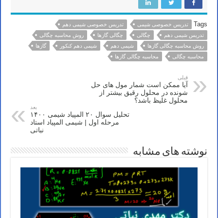
Tags
تدریس خصوصی شیمی
تدریس خصوصی شیمی دهم
تدریس شیمی دهم
چگالی
چگالی گازها
روش محاسبه چگالی
روش محاسبه چگالی گازها
شیمی دهم
شیمی دهم کنکور
گازها
محاسبه چگالی
محاسبه چگالی گازها
قبلی
آیا ممکن است شمار مول های حل
شونده در محلول رقیق بیشتر از
محلول غلیظ باشد؟
بعد
تحلیل سوال ۲۰ المپیاد شیمی ۱۴۰۰
مرحله اول | شیمی المپیاد استاد
نباتی
نوشته های مشابه