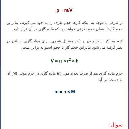
ρ = m/V
از طرفی با توجه به اینکه گازها حجم ظرف را به خود می گیرند، بنابراین
حجم گازها، همان حجم ظرفی خواهد بود که ماده گازی در آن قرار دارد.
لازم به ذکر است چون در اکثر مسائل شیمی، برای مواد گازی، سیلندر در
نظر گرفته می شود بنابراین حجم گاز با حجم استوانه برابر است:
2
V = π × r
× h
جرم ماده گازی هم از ضرب تعداد مول (n) ماده گازی در جرم مولی (M) آن
به دست می آید:
m = n × M
تدریس خصوصی آنلاین شیمی کنکور تهران کرج تبریز مشهد اصفهان شیراز رشت خرم آباد ارومیه اردبیل کرمان اهواز ساری
بابل کرمانشاه قم همدان سنندج زنجان
سوال: