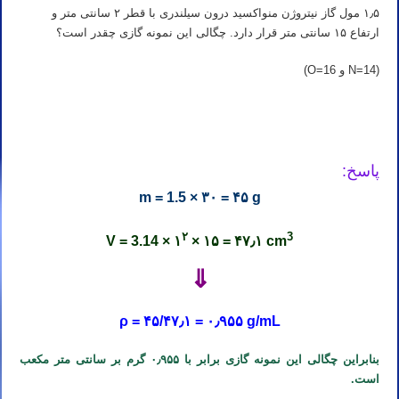
۱٫۵ مول گاز نیتروژن منواکسید درون سیلندری با قطر ۲ سانتی متر و
ارتفاع ۱۵ سانتی متر قرار دارد. چگالی این نمونه گازی چقدر است؟
(N=14 و O=16)
تدریس خصوصی آنلاین شیمی کنکور تهران کرج تبریز مشهد اصفهان شیراز رشت خرم آباد ارومیه اردبیل کرمان اهواز ساری
بابل کرمانشاه قم همدان سنندج زنجان
پاسخ:
m = 1.5 × ۳۰ = ۴۵ g
۲
3
V = 3.14 × ۱
× ۱۵ = ۴۷٫۱ cm
⇓
ρ = ۴۵/۴۷٫۱ = ۰٫۹۵۵ g/mL
بنابراین چگالی این نمونه گازی برابر با ۰٫۹۵۵ گرم بر سانتی متر مکعب
است.