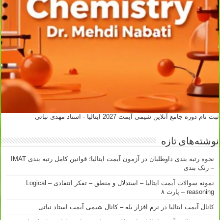
ثبت نام دوره جامع آنلاین شیمی آیمت 2027 ایتالیا - استاد مهدی نباتی
نوشته‌های تازه
نحوه رتبه بندی داوطلبان در آزمون آیمت ایتالیا؛ قوانین کامل رتبه بندی IMAT
– رنک بندی
نمونه سوالات آیمت ایتالیا – استدلال و منطق – تفکر انتقادی – Logical
reasoning – پارت ۸
کانال آیمت ایتالیا در نرم افزار بله – کانال شیمی آیمت استاد نباتی