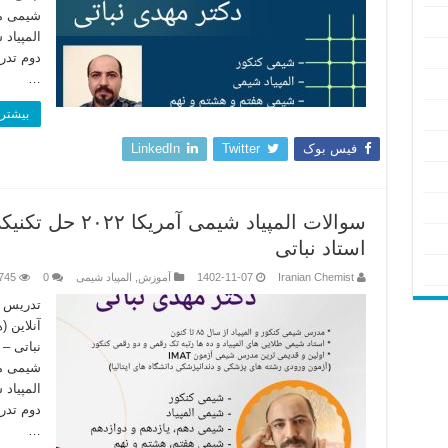
شیمی مر
المپیاد
دوم تدر
…
بیشتر 
فیس بوک
Twitter
LinkedIn
استاد نباتی
Iranian Chemist
1402-11-07
آموزش
,
المپیاد شیمی
0
745
تدریس ا
آنلاین 
نباتی –
شیمی مر
المپیاد
دوم تدر
…