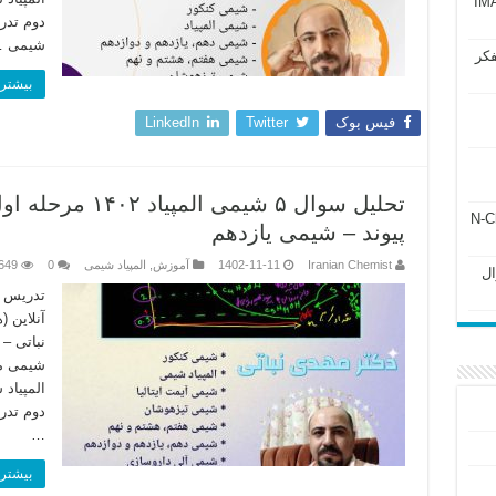
آزمون IMAT 2025
دوم تدر
شیمی 
فکر
بیشتر 
فیس بوک
Twitter
LinkedIn
ل ۲۴۳ فصل ۲ جزوه N-Chem
پیوند – شیمی یازدهم
Iranian Chemist
1402-11-11
آموزش
,
المپیاد شیمی
0
649
Subato – سوال
تدریس ش
آنلاین 
نباتی –
شیمی مر
المپیاد
دوم تدر
…
بیشتر 