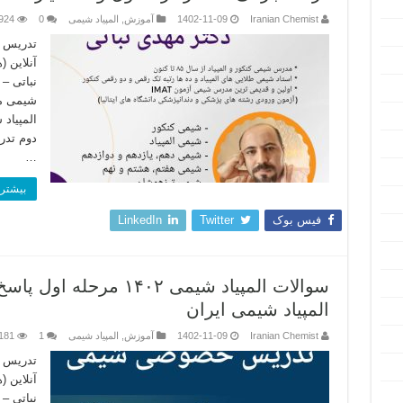
Iranian Chemist
1402-11-09
آموزش
,
المپیاد شیمی
0
924
تدریس ش
آنلاین 
نباتی –
شیمی مر
المپیاد
دوم تدر
…
بیشتر 
فیس بوک
Twitter
LinkedIn
المپیاد شیمی ایران
Iranian Chemist
1402-11-09
آموزش
,
المپیاد شیمی
1
181
تدریس ش
آنلاین 
نباتی –