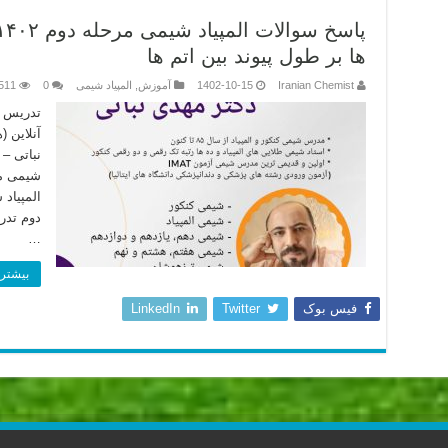
ها بر طول پیوند بین اتم ها
Iranian Chemist
1402-10-15
آموزش
,
المپیاد شیمی
0
511
تدریس ا
آنلاین 
نباتی –
شیمی مر
المپیاد
دوم تدر
…
بیشتر 
فیس بوک
Twitter
LinkedIn