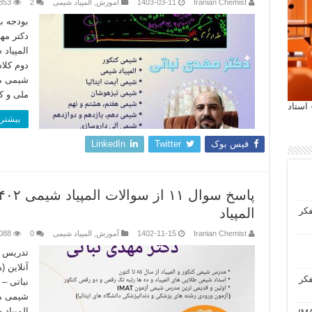
Iranian Chemist
1403-03-11
آموزش
,
المپیاد شیمی
2
853
دکتر مه
المپیاد
دوم کلا
شیمی مر
ملی و 
 آیمت 2027 ایتالیا - استاد
بیشتر 
فیس بوک
Twitter
LinkedIn
فکر
المپیاد
Iranian Chemist
1402-11-15
آموزش
,
المپیاد شیمی
0
088
تدریس ا
آنلاین 
فکر
نباتی –
شیمی مر
المپیاد