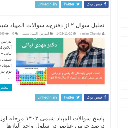
فیس بوک
Twitter
LinkedIn
تحلیل سوال ۲ از دفترچه سوالات المپیاد شیمی ۱۴۰۲ مرحله اول دوره ۳۴
Iranian Chemist
1402-11-10
آموزش
,
المپیاد شیمی
0
848
تدریس ش
آنلاین 
نباتی –
شیمی مر
المپیاد
دوم تدر
…
بیشتر 
فیس بوک
Twitter
LinkedIn
درصد جرمی عناصر در سلول واحد آلیاژها