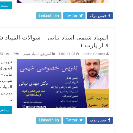
بیشتر 
فیس بوک
Twitter
LinkedIn
a از پارت ۱
Iranian Chemist
1402-11-03
آموزش
,
المپیاد شیمی
0
531
تدریس ا
آنلاین 
نباتی –
شیمی مر
المپیاد
دوم تدر
…
بیشتر 
فیس بوک
Twitter
LinkedIn