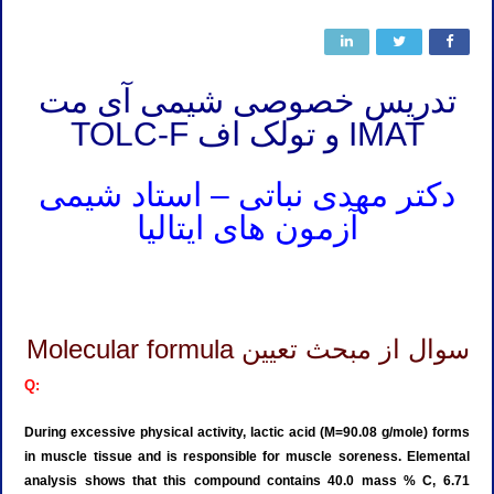
تدریس خصوصی شیمی آی مت
IMAT و تولک اف TOLC-F
دکتر مهدی نباتی – استاد شیمی
آزمون های ایتالیا
تدریس خصوصی شیمی آیمت تدریس خصوصی شیمی آی مت تدریس خصوصی شیمی IMAT تدریس خصوصی آیمت تدریس
خصوصی آی مت تدریس خصوصی IMAT
سوال از مبحث تعیین Molecular formula
Q:
During excessive physical activity, lactic acid (M=90.08 g/mole) forms
in muscle tissue and is responsible for muscle soreness. Elemental
analysis shows that this compound contains 40.0 mass % C, 6.71