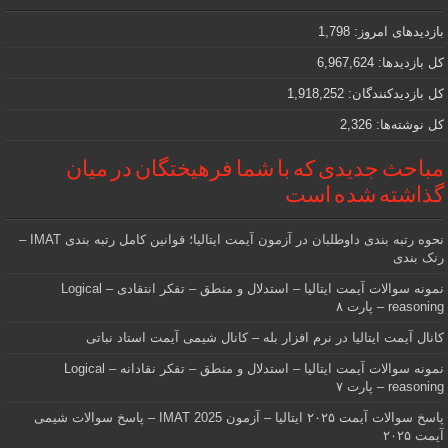
که
دنبالش
بازدیدهای امروز:
1,798
هستید
کل بازدیدها:
6,967,624
کل بازدیدکنند‌گان:
1,918,252
کل نوشته‌ها:
2,326
مباحث جدیدی که با شما فرهیختگان در میان
گذاشته شده است
نحوه رتبه بندی داوطلبان در آزمون آیمت ایتالیا؛ قوانین کامل رتبه بندی IMAT –
رنک بندی
نمونه سوالات آیمت ایتالیا – استدلال و منطق – تفکر انتقادی – Logical
reasoning – پارت ۸
کانال آیمت ایتالیا در نرم افزار بله – کانال شیمی آیمت استاد نباتی
نمونه سوالات آیمت ایتالیا – استدلال و منطق – تفکر نقادانه – Logical
reasoning – پارت ۷
پاسخ سوالات آیمت ۲۰۲۵ ایتالیا – آزمون IMAT 2025 – پاسخ سوالات شیمی
آیمت ۲۰۲۵