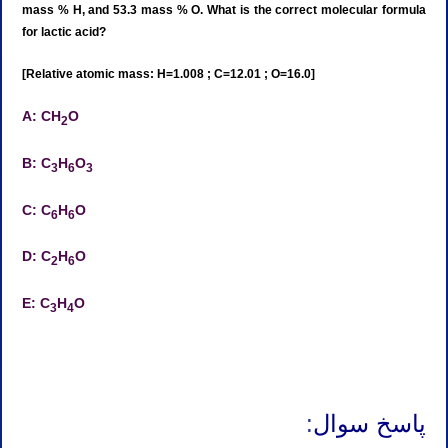
mass % H, and 53.3 mass % O. What is the correct molecular formula
for lactic acid?
[Relative atomic mass: H=1.008 ; C=12.01 ; O=16.0]
A: CH
O
2
B: C
H
O
3
6
3
C: C
H
O
6
6
D: C
H
O
2
6
E: C
H
O
3
4
تدریس خصوصی شیمی آیمت تدریس خصوصی شیمی آی مت تدریس خصوصی شیمی IMAT تدریس خصوصی آیمت تدریس
خصوصی آی مت تدریس خصوصی IMAT
پاسخ سوال
: