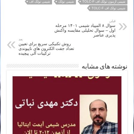
شیمی آزمون تولک اف TOLC-F
شیمی تولک
شیمی تولک اف
شیمی تولک اف TOLC-F
قبلی
سوال ۸ المپیاد شیمی ۱۴۰۱ مرحله
اول – سوال تحلیلی مقایسه واکنش
پذیری عناصر
بعد
روش تکنیکی سریع برای تعیین
تعداد جفت الکترون های ناپیوندی
ترکیبات آلی پیچیده
نوشته های مشابه