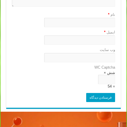
نام
*
ایمیل
*
وب‌ سایت
WC Captcha
شش ×
= 54