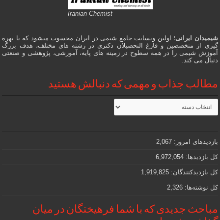
Iranian Chemist
شیمیدان ایرانی
؛ اولین وبسایت جامع شیمی در ایران محسوب میشود که با بهره
گیری از متخصصین و فارغ التحصیلان دکتری در رشته های مختلف، هدف بزرگ
آموزش شیمی را در همه سطوح در زمینه های پایه، آموزشی، پژوهشی و صنعتی
دنبال می کند.
مطالب جذاب و مهمی که دنبالش هستید
مطالب
جذاب
و
مهمی
که
دنبالش
بازدیدهای امروز:
2,067
هستید
کل بازدیدها:
6,972,054
کل بازدیدکنند‌گان:
1,919,825
کل نوشته‌ها:
2,326
مباحث جدیدی که با شما فرهیختگان در میان