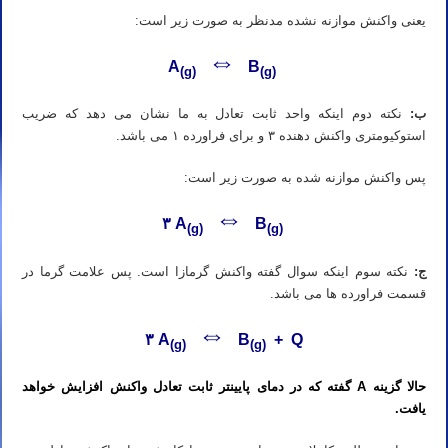
یعنی واکنش موازنه نشده مدنظر به صورت زیر است:
⇔
A
B
(g)
(g)
ب:
نکته دوم اینکه واحد ثابت تعادل به ما نشان می دهد که ضریب
استوکیومتری واکنش دهنده ۳ و برای فراورده ۱ می باشد.
پس واکنش موازنه شده به صورت زیر است:
⇔
۳ A
B
(g)
(g)
ج:
نکته سوم اینکه سوال گفته واکنش گرمازا است. پس علامت گرما در
قسمت فراورده ها می باشد.
⇔
۳ A
B
+ Q
(g)
(g)
حالا گزینه A گفته که در دمای پایینتر ثابت تعادل واکنش افزایش خواهد
یافت.