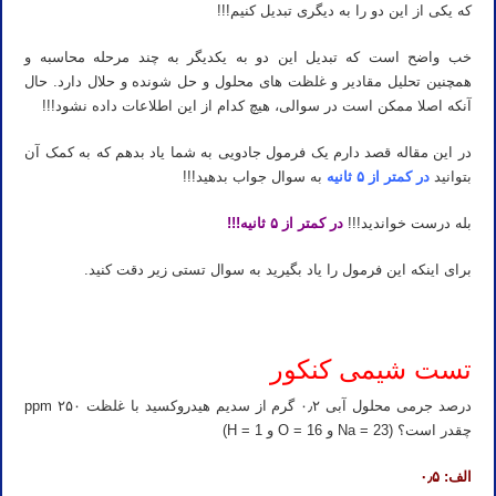
که یکی از این دو را به دیگری تبدیل کنیم!!!
خب واضح است که تبدیل این دو به یکدیگر به چند مرحله محاسبه و
همچنین تحلیل مقادیر و غلظت های محلول و حل شونده و حلال دارد. حال
آنکه اصلا ممکن است در سوالی، هیچ کدام از این اطلاعات داده نشود!!!
در این مقاله قصد دارم یک فرمول جادویی به شما یاد بدهم که به کمک آن
بتوانید
در کمتر از ۵ ثانیه
به سوال جواب بدهید!!!
بله درست خواندید!!!
در کمتر از ۵ ثانیه!!!
برای اینکه این فرمول را یاد بگیرید به سوال تستی زیر دقت کنید.
تست شیمی کنکور
درصد جرمی محلول آبی ۰٫۲ گرم از سدیم هیدروکسید با غلظت ۲۵۰ ppm
چقدر است؟ (Na = 23 و O = 16 و H = 1)
الف: ۰٫۵