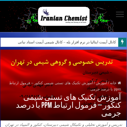
نمونه سوالات آیمت ایتالیا – استدلال و منطق – تفکر نقادانه – Logical reasoning – پارت ۷
کانال آیمت ایتالیا در نرم افزار بله – کانال شیمی آیمت استاد نباتی
خانه
/
آموزش
/
آموزش تکنیک های تستی شیمی کنکور – فرمول ارتباط
ppm با درصد جرمی
آموزش تکنیک های تستی شیمی
کنکور – فرمول ارتباط ppm با درصد
جرمی
تدریس و آموزش تحلیلی و تکنیکال شیمی دبیرستان، کنکور و المپیاد در تهران