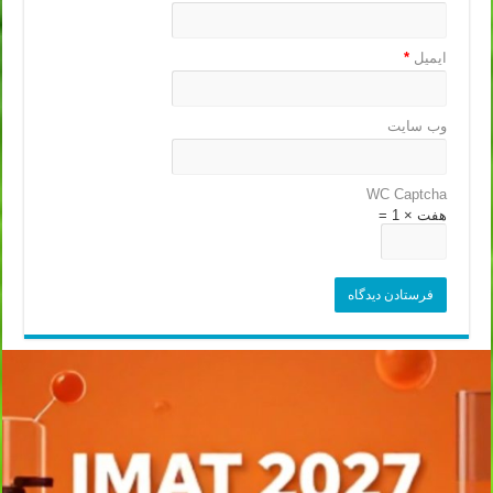
ایمیل
*
وب‌ سایت
WC Captcha
هفت × 1 =