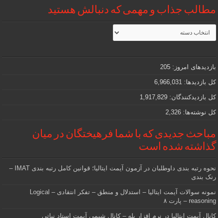
مطالب جذاب و مهمی که دنبالش هستید
مطالب
جذاب
و
مهمی
که
دنبالش
بازدیدهای امروز:
205
هستید
کل بازدیدها:
6,966,031
کل بازدیدکنند‌گان:
1,917,829
کل نوشته‌ها:
2,326
مباحث جدیدی که با شما فرهیختگان در میان
گذاشته شده است
نحوه رتبه بندی داوطلبان در آزمون آیمت ایتالیا؛ قوانین کامل رتبه بندی IMAT –
رنک بندی
نمونه سوالات آیمت ایتالیا – استدلال و منطق – تفکر انتقادی – Logical
reasoning – پارت ۸
کانال آیمت ایتالیا در نرم افزار بله – کانال شیمی آیمت استاد نباتی