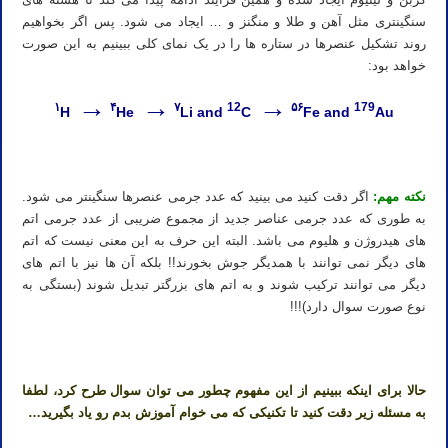
سنگینتری مثل آهن و طلا و منگنز و … ایجاد می شود. پس اگر بخواهیم
روند تشکیل عنصرها در ستاره ها را در یک نمای کلی ببینیم به این صورت
خواهد بود:
→
→
→
۱
۴
۷
12
۵۶
179
H
He
Li and
C
Fe and
Au
نکته مهم:
اگر دقت کنید می بینید که عدد جرمی عنصرها سنگینتر می شود.
به طوری که عدد جرمی عناصر جدید از مجموع ضریبی از عدد جرمی اتم
های هیدروژن و هلیوم می باشد. البته این حرف به این معنی نیست که اتم
های دیگر نمی توانند با همدیگر جوش بخورند!! بلکه آن ها نیز با اتم های
دیگر می توانند ترکیب شوند و به اتم های بزرگتر تبدیل شوند (بستگی به
نوع صورت سوال دارد)!!!
حالا برای اینکه ببینیم از این مفهوم چطور می توان سوال طرح کرد، لطفا
به مسئله زیر دقت کنید تا تکنیکی که می خوام آموزش بدم رو یاد بگیرید…