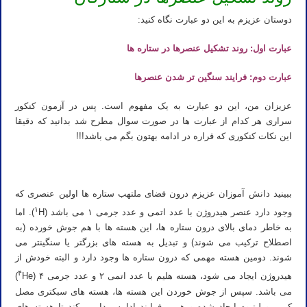
دوستان عزیزم به این دو عبارت نگاه کنید:
عبارت اول: روند تشکیل عنصرها در ستاره ها
عبارت دوم: فرایند سنگین تر شدن عنصرها
عزیزان من، این دو عبارت به یک مفهوم است. پس در آزمون کنکور
سراری هر کدام از عبارت ها در صورت سوال مطرح شد بدانید که دقیقا
این نکات کنکوری که قراره در ادامه بهتون بگم می باشد!!!
ببینید دانش آموزان عزیزم درون فضای ملتهب ستاره ها اولین عنصری که
۱
وجود دارد عنصر هیدروژن با عدد اتمی و عدد جرمی ۱ می باشد (
H). اما
به خاطر دمای بالای درون ستاره ها، این هسته ها با هم جوش خورده (به
اصطلاح ترکیب می شوند) و تبدیل به هسته های بزرگتر یا سنگینتر می
شوند. دومین هسته مهمی که درون ستاره ها وجود دارد و البته خودش از
۴
هیدروژن ایجاد می شود، هسته هلیم با عدد اتمی ۲ و عدد جرمی ۴ (
He)
می باشد. سپس از جوش خوردن این هسته ها، هسته های سبکتری مصل
کربن و لیتیوم ایجاد شده و همین فرایند ادامه پیدا می کند تا هسته های