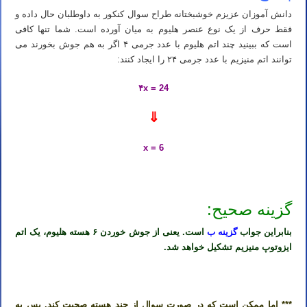
دانش آموزان عزیزم خوشبختانه طراح سوال کنکور به داوطلبان حال داده و
فقط حرف از یک نوع عنصر هلیوم به میان آورده است. شما تنها کافی
است که ببینید چند اتم هلیوم با عدد جرمی ۴ اگر به هم جوش بخورند می
توانند اتم منیزیم با عدد جرمی ۲۴ را ایجاد کنند:
۴x = 24
⇓
x = 6
گزینه صحیح:
بنابراین جواب
گزینه ب
است. یعنی از جوش خوردن ۶ هسته هلیوم، یک اتم
ایزوتوپ منیزیم تشکیل خواهد شد.
*** اما ممکن است که در صورت سوال از چند هسته صحبت کند. پس به